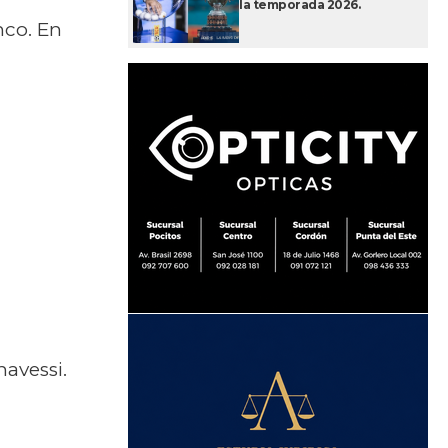
la temporada 2026.
nco. En
avessi.