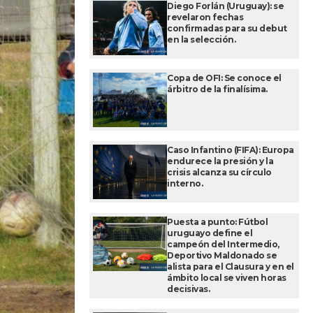
Diego Forlán (Uruguay): se
revelaron fechas
confirmadas para su debut
en la selección.
Copa de OFI: Se conoce el
árbitro de la finalísima.
Caso Infantino (FIFA): Europa
endurece la presión y la
crisis alcanza su círculo
interno.
Puesta a punto: Fútbol
uruguayo define el
campeón del Intermedio,
Deportivo Maldonado se
alista para el Clausura y en el
ámbito local se viven horas
decisivas.