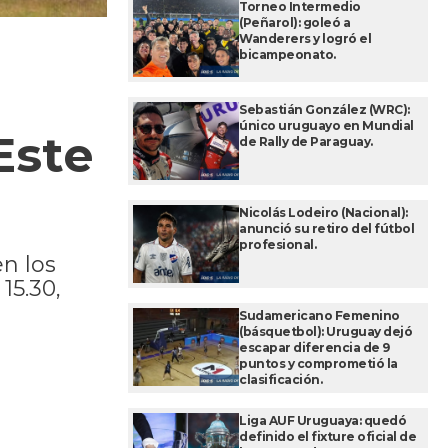
Torneo Intermedio
(Peñarol): goleó a
Wanderers y logró el
bicampeonato.
Sebastián González (WRC):
único uruguayo en Mundial
Este
de Rally de Paraguay.
Nicolás Lodeiro (Nacional):
anunció su retiro del fútbol
profesional.
en los
15.30,
Sudamericano Femenino
(básquetbol): Uruguay dejó
escapar diferencia de 9
puntos y comprometió la
clasificación.
Liga AUF Uruguaya: quedó
definido el fixture oficial de