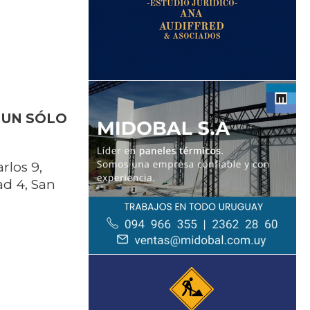
 UN SÓLO
rlos 9,
ad 4, San