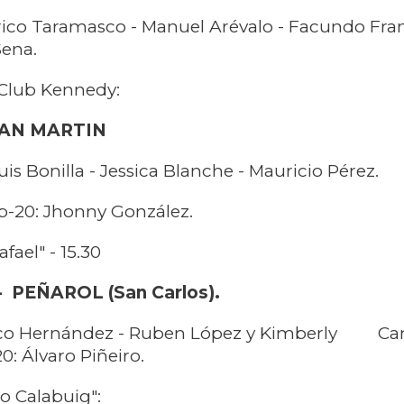
rico Taramasco - Manuel Arévalo - Facundo Fra
Sena.
 Club Kennedy:
SAN MARTIN
is Bonilla - Jessica Blanche - Mauricio Pérez.
-20: Jhonny González.
fael" - 15.30
 PEÑAROL (San Carlos).
rco Hernández - Ruben López y Kimberly Can
0: Álvaro Piñeiro.
o Calabuig":