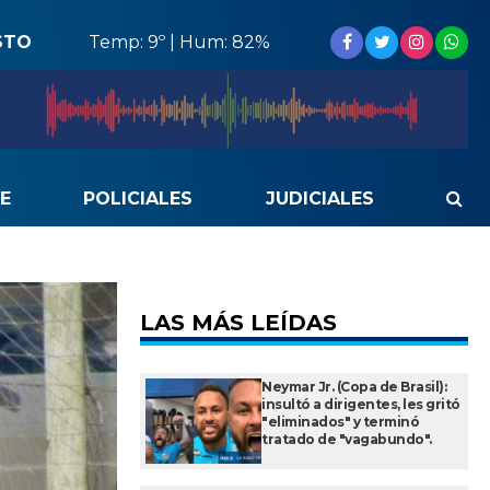
STO
Temp: 9º | Hum: 82%
E
POLICIALES
JUDICIALES
LAS MÁS LEÍDAS
Neymar Jr. (Copa de Brasil):
insultó a dirigentes, les gritó
"eliminados" y terminó
tratado de "vagabundo".