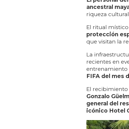
ancestral may
riqueza cultura
El ritual místic
protección esp
que visitan la r
La infraestruct
recientes en ev
entrenamiento 
FIFA del mes 
El recibimiento
Gonzalo Güelm
general del re
icónico Hotel 