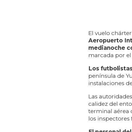
El vuelo chárte
Aeropuerto Int
medianoche co
marcada por el 
Los futbolista
península de Y
instalaciones d
Las autoridades
calidez del ent
terminal aérea 
los inspectores 
El personal de