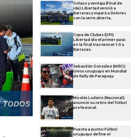
Golazo y ventaja (Final de
ida): Libertad venció a
Barracas y viajará a Dolores
con la serie abierta.
Copa de Clubes (OFI):
Libertad dio el primer paso
en la final tras vencer 1-0 a
Barracas.
Sebastián González (WRC):
único uruguayo en Mundial
de Rally de Paraguay.
Nicolás Lodeiro (Nacional):
anunció su retiro del fútbol
profesional.
Puesta a punto: Fútbol
uruguayo define el