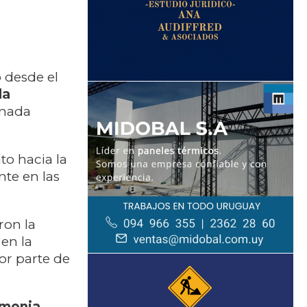
 desde el
la
rnada
to hacia la
te en las
ron la
en la
or parte de
emonia