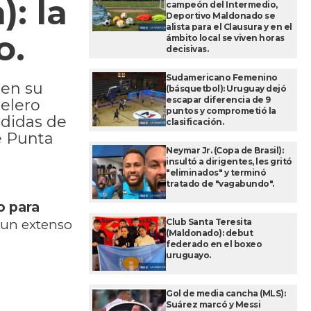
: la
campeón del Intermedio,
Deportivo Maldonado se
alista para el Clausura y en el
o.
ámbito local se viven horas
decisivas.
Sudamericano Femenino
 en su
(básquetbol): Uruguay dejó
escapar diferencia de 9
telero
puntos y comprometió la
edidas de
clasificación.
e Punta
Neymar Jr. (Copa de Brasil):
insultó a dirigentes, les gritó
"eliminados" y terminó
tratado de "vagabundo".
o para
Club Santa Teresita
 un extenso
(Maldonado): debut
federado en el boxeo
uruguayo.
Gol de media cancha (MLS):
Suárez marcó y Messi