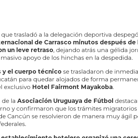
r que trasladó a la delegación deportiva despegó
ernacional de Carrasco minutos después de 
n un leve retraso
, dejando atrás una gélida jo
masivo apoyo de los hinchas en la despedida.
s y el cuerpo técnico
se trasladaron de inmedia
ucatán para quedar alojados de forma permanen
el exclusivo
Hotel Fairmont Mayakoba
.
 de la
Asociación Uruguaya de Fútbol
destaca
orno y confirmaron que los trámites migratorios 
de Cancún se resolvieron de manera muy ágil p
federales.
l establecimiento hotelero organizó una cer