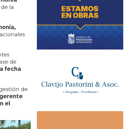
de la
monía,
nacionales
ntes
ase de
a fecha
 gestión de
 gerente
n el