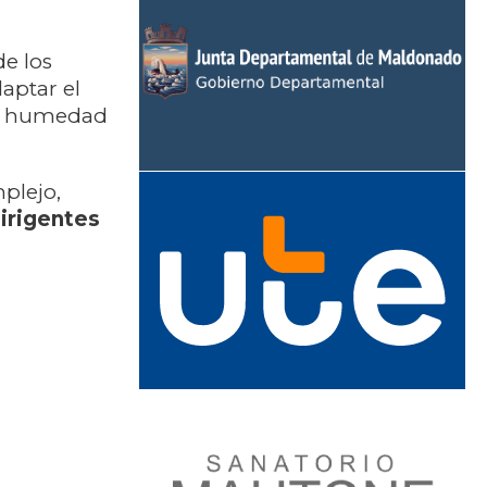
de los
aptar el
 la humedad
plejo,
irigentes