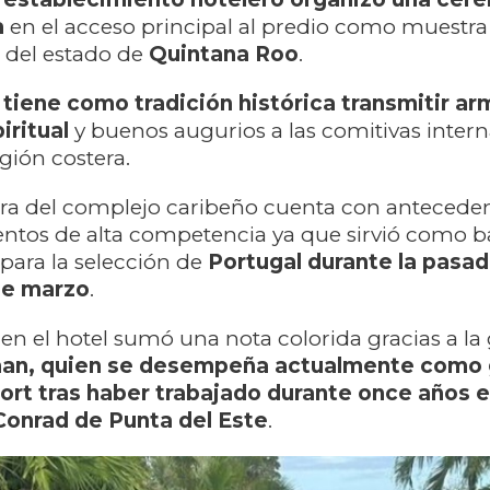
a
en el acceso principal al predio como muestra 
l del estado de
Quintana Roo
.
o
tiene como tradición histórica transmitir ar
iritual
y buenos augurios a las comitivas inter
egión costera.
ura del complejo caribeño cuenta con antecede
entos de alta competencia ya que sirvió como b
para la selección de
Portugal
durante la pasad
de marzo
.
 en el hotel sumó una nota colorida gracias a la
an, quien se desempeña actualmente como
sort tras haber trabajado durante once años e
Conrad de Punta del Este
.