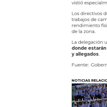
vistió especia
Los directivos d
trabajos de cam
rendimiento fís
de la zona.
La delegación 
donde estarán 
y allegados
.
Fuente: Gobern
NOTICIAS RELACI