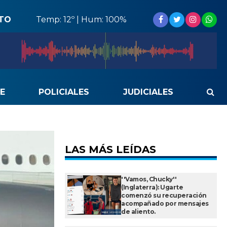
STO
Temp: 12º | Hum: 100%
E
POLICIALES
JUDICIALES
LAS MÁS LEÍDAS
''Vamos, Chucky''
(Inglaterra): Ugarte
comenzó su recuperación
acompañado por mensajes
de aliento.