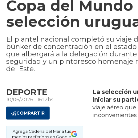
Copa del Mundo (
selección urugua
El plantel nacional completó su viaje 
búnker de concentración en el estado 
que albergará a la delegación durant
seguridad y un pintoresco homenaje r
del Este.
DEPORTE
La selección u
iniciar su par
10/06/2026 - 16:12hs
viaje aéreo que
COMPARTIR
inconvenientes 
Agrega Cadena del Mar a tus
medios preferidos en Google