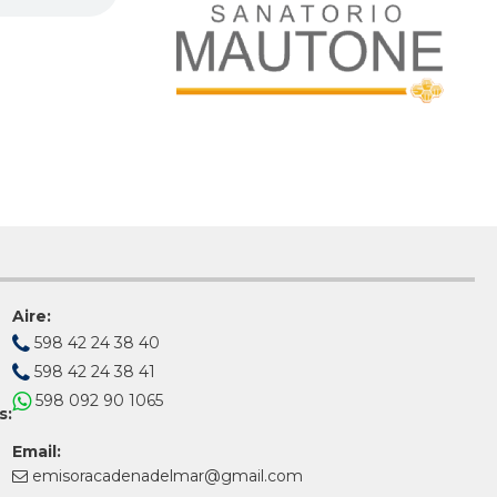
Aire:
598 42 24 38 40
598 42 24 38 41
598 092 90 1065
s:
Email:
emisoracadenadelmar@gmail.com