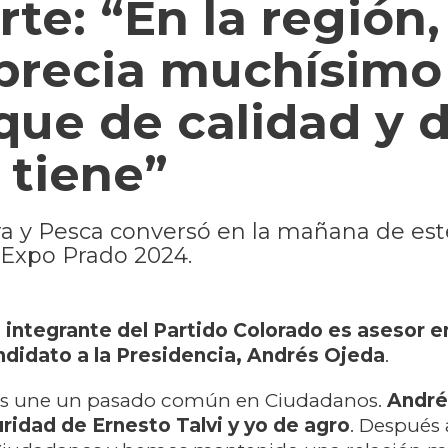
rte: “En la región,
precia muchísimo 
que de calidad y 
 tiene”
ura y Pesca conversó en la mañana de est
 Expo Prado 2024.
l
integrante del Partido Colorado es asesor e
ndidato a la Presidencia, Andrés Ojeda
.
os une un pasado común en Ciudadanos.
Andrés
ridad de Ernesto Talvi y yo de agro
. Después