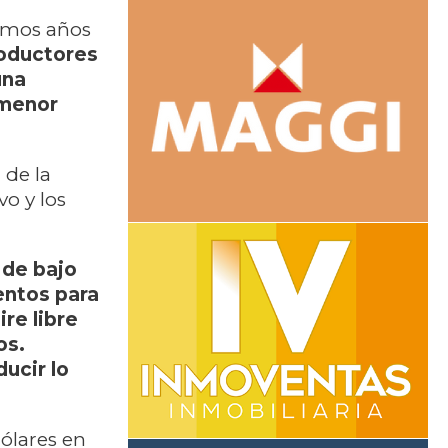
timos años
oductores
una
 menor
 de la
vo y los
 de bajo
entos para
re libre
os.
ucir lo
ólares en