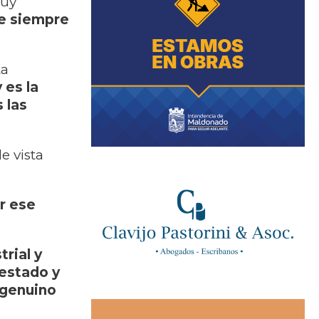
muy
ue siempre
ta
 es la
 las
e vista
r ese
rial y
 estado y
 genuino