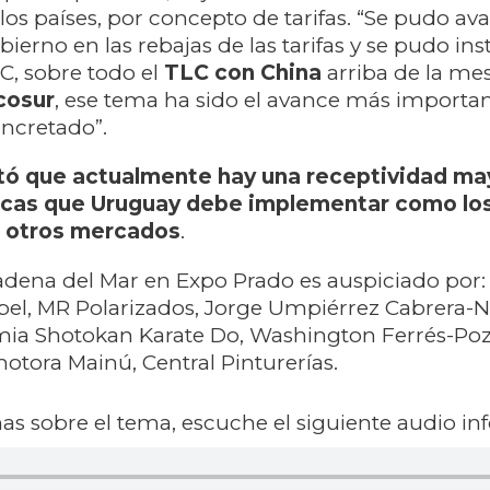
 los países, por concepto de tarifas. “Se pudo a
ierno en las rebajas de las tarifas y se pudo ins
C, sobre todo el
TLC con China
arriba de la mes
cosur
, ese tema ha sido el avance más importan
ncretado”.
tó que actualmente hay una receptividad ma
ticas que Uruguay debe implementar como lo
n otros mercados
.
adena del Mar en Expo Prado es auspiciado por
bel, MR Polarizados, Jorge Umpiérrez Cabrera-
mia Shotokan Karate Do, Washington Ferrés-Poz
tora Mainú, Central Pinturerías
.
s sobre el tema, escuche el siguiente audio in