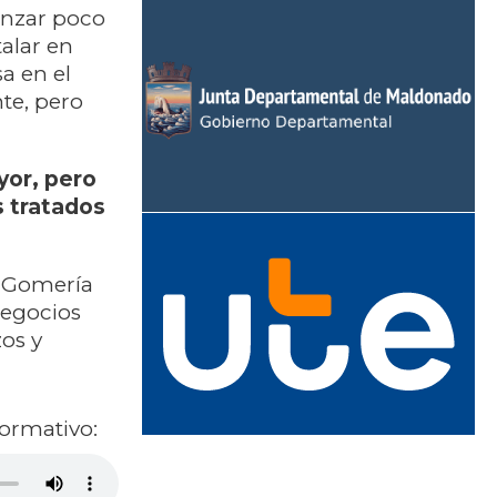
vanzar poco
talar en
a en el
te, pero
yor, pero
s tratados
: Gomería
Negocios
os y
formativo: