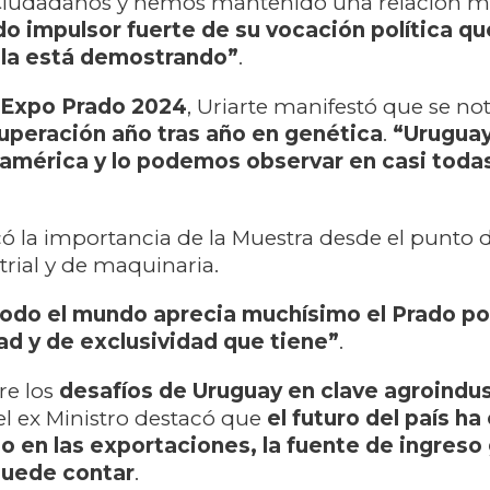
Ciudadanos y hemos mantenido una relación 
do impulsor fuerte de su vocación política q
a la está demostrando”
.
Expo Prado 2024
, Uriarte manifestó que se no
uperación año tras año en genética
.
“Uruguay
mérica y lo podemos observar en casi todas
 la importancia de la Muestra desde el punto d
trial y de maquinaria.
 todo el mundo aprecia muchísimo el Prado po
ad y de exclusividad que tiene”
.
re los
desafíos de Uruguay en clave agroindust
 el ex Ministro destacó que
el futuro del país ha
o en las exportaciones, la fuente de ingreso
puede contar
.