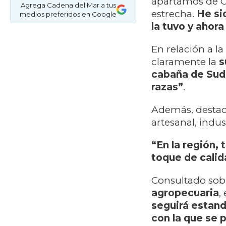
apartamos de 
Agrega Cadena del Mar a tus
estrecha.
He si
medios preferidos en Google
la tuvo y ahor
En relación a la
claramente la
s
cabaña de Suda
razas”
.
Además, destacó
artesanal, indus
“En la región,
toque de calid
Consultado sob
agropecuaria
,
seguirá estand
con la que se 