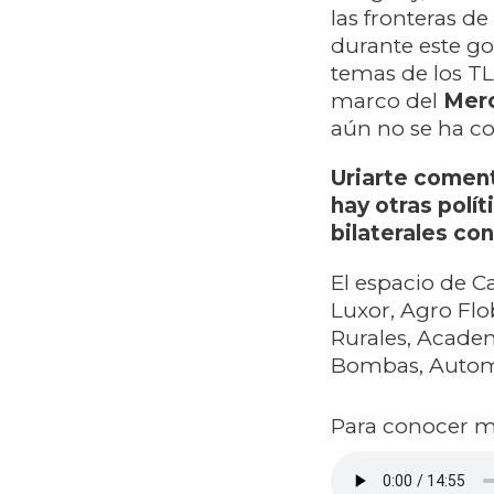
las fronteras de
durante este gob
temas de los TL
marco del
Mer
aún no se ha co
Uriarte comen
hay otras polí
bilaterales co
El espacio de C
Luxor, Agro Flo
Rurales, Acade
Bombas, Automo
Para conocer ma