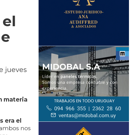
el
de
e jueves
n materia
 era el
 ambos nos