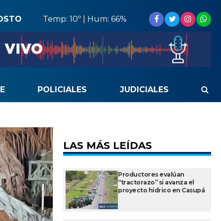
OSTO
Temp: 10º | Hum: 66%
E
POLICIALES
JUDICIALES
LAS MÁS LEÍDAS
Productores evalúan
“tractorazo” si avanza el
proyecto hídrico en Casupá