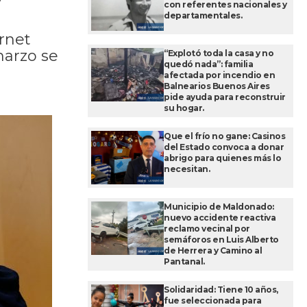
y
con referentes nacionales y
departamentales.
ernet
marzo se
“Explotó toda la casa y no
quedó nada”: familia
afectada por incendio en
Balnearios Buenos Aires
pide ayuda para reconstruir
su hogar.
Que el frío no gane: Casinos
del Estado convoca a donar
abrigo para quienes más lo
necesitan.
Municipio de Maldonado:
nuevo accidente reactiva
reclamo vecinal por
semáforos en Luis Alberto
de Herrera y Camino al
Pantanal.
Solidaridad: Tiene 10 años,
fue seleccionada para