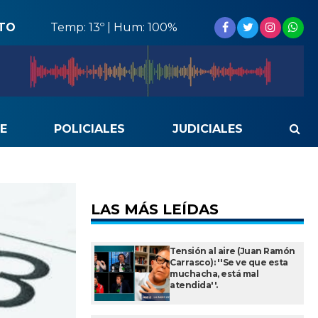
STO
Temp: 13º | Hum: 100%
E
POLICIALES
JUDICIALES
LAS MÁS LEÍDAS
Tensión al aire (Juan Ramón
Carrasco): ''Se ve que esta
muchacha, está mal
atendida''.