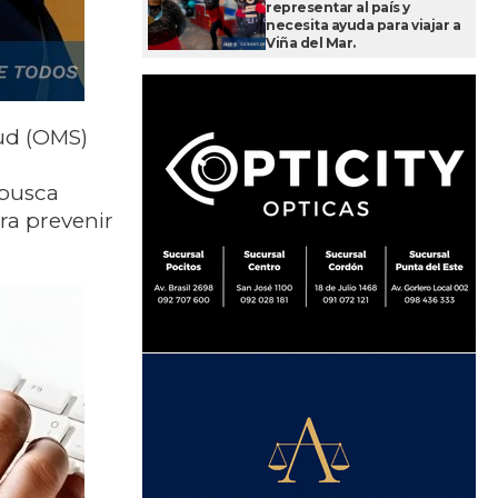
representar al país y
necesita ayuda para viajar a
Viña del Mar.
ud (OMS)
 busca
ra prevenir