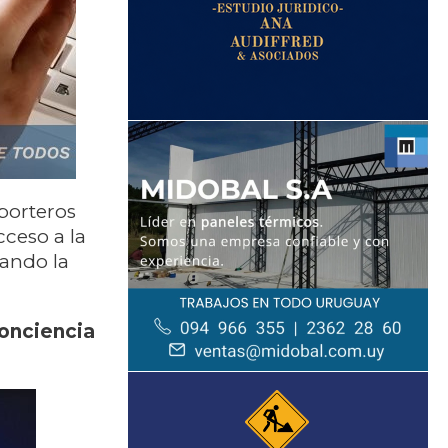
porteros
cceso a la
zando la
 conciencia