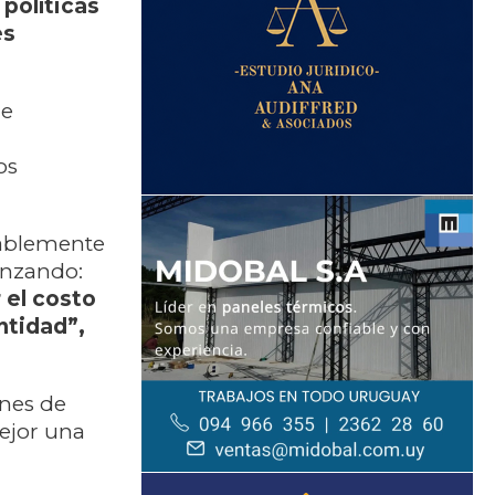
 políticas
es
ue
os
rablemente
anzando:
 el costo
ntidad”,
ones de
ejor una