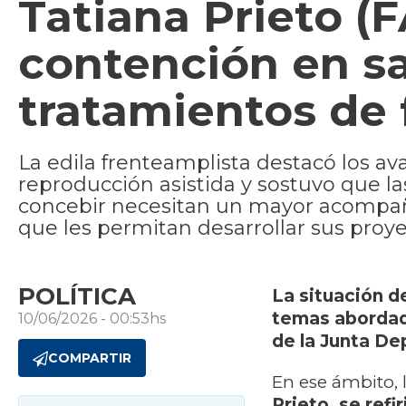
Tatiana Prieto (F
contención en s
tratamientos de f
La edila frenteamplista destacó los a
reproducción asistida y sostuvo que la
concebir necesitan un mayor acompa
que les permitan desarrollar sus proy
POLÍTICA
La situación d
temas abordado
10/06/2026 - 00:53hs
de la Junta D
COMPARTIR
En ese ámbito, 
Prieto, se refi