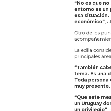
“No es que no 
entorno es un
esa situación.
económico”
, 
Otro de los pun
acompañamiento
La edila consid
principales área
“También cabe 
tema. Es una d
Toda persona e
muy presente.
“Que este mes
un Uruguay don
un privilegio”
,