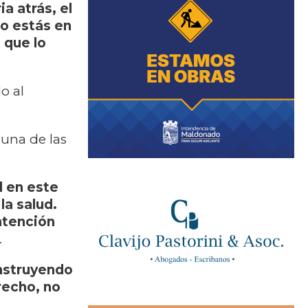
a atrás, el
o estás en
 que lo
o al
 una de las
l en este
a salud.
ntención
.
nstruyendo
recho, no