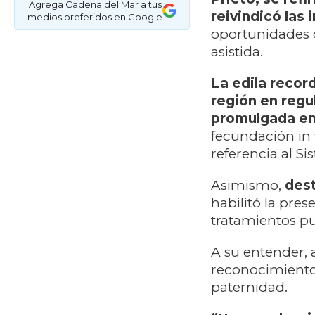
Agrega Cadena del Mar a tus
reivindicó las 
medios preferidos en Google
oportunidades 
asistida.
La edila recor
región en regu
promulgada en
fecundación in v
referencia al S
Asimismo,
dest
habilitó la pre
tratamientos p
A su entender, 
reconocimiento 
paternidad.