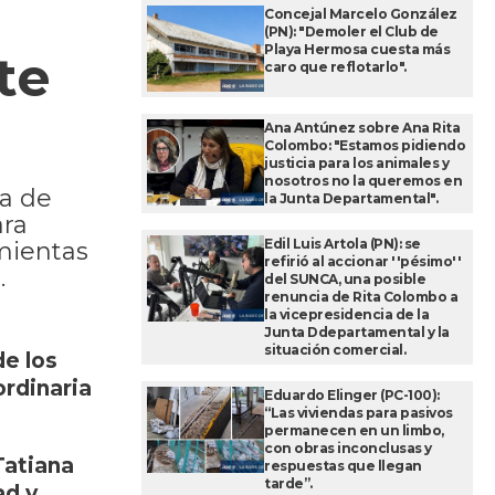
Concejal Marcelo González
(PN): "Demoler el Club de
Playa Hermosa cuesta más
te
caro que reflotarlo".
Ana Antúnez sobre Ana Rita
Colombo: "Estamos pidiendo
justicia para los animales y
nosotros no la queremos en
ia de
la Junta Departamental".
ara
Edil Luis Artola (PN): se
mientas
refirió al accionar ''pésimo''
.
del SUNCA, una posible
renuncia de Rita Colombo a
la vicepresidencia de la
Junta Ddepartamental y la
situación comercial.
de los
ordinaria
Eduardo Elinger (PC-100):
“Las viviendas para pasivos
permanecen en un limbo,
con obras inconclusas y
Tatiana
respuestas que llegan
tarde”.
ad y