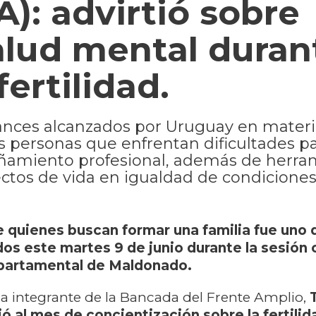
A): advirtió sobre
alud mental duran
ertilidad.
vances alcanzados por Uruguay en mater
s personas que enfrentan dificultades p
ñamiento profesional, además de herra
ectos de vida en igualdad de condiciones
e quienes buscan formar una familia fue uno 
s este martes 9 de junio durante la sesión 
epartamental de Maldonado.
la integrante de la Bancada del Frente Amplio,
rió al mes de concientización sobre la fertilid