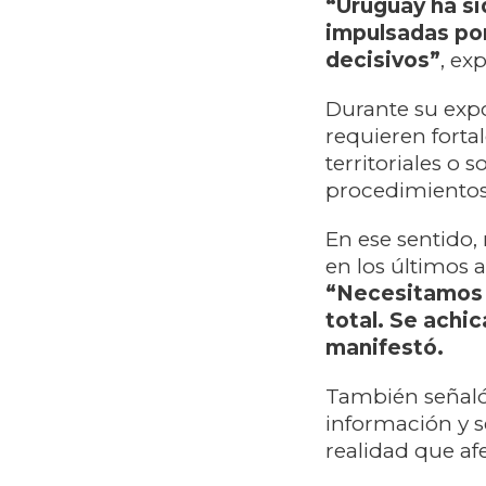
“Uruguay ha sid
impulsadas po
decisivos”
, ex
Durante su expo
requieren forta
territoriales o 
procedimientos
En ese sentido,
en los últimos
“Necesitamos 
total. Se achi
manifestó.
También señaló
información y s
realidad que af