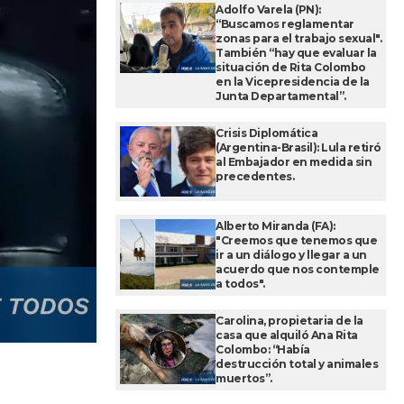
Adolfo Varela (PN):
“Buscamos reglamentar
zonas para el trabajo sexual".
También “hay que evaluar la
situación de Rita Colombo
en la Vicepresidencia de la
Junta Departamental”.
Crisis Diplomática
(Argentina-Brasil): Lula retiró
al Embajador en medida sin
precedentes.
Alberto Miranda (FA):
"Creemos que tenemos que
ir a un diálogo y llegar a un
acuerdo que nos contemple
a todos".
Carolina, propietaria de la
casa que alquiló Ana Rita
Colombo: “Había
destrucción total y animales
muertos”.