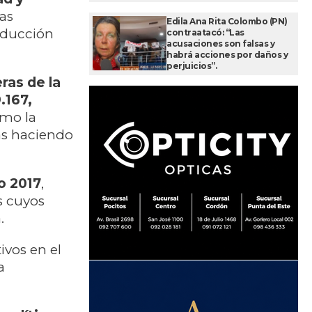
as
Edila Ana Rita Colombo (PN)
oducción
contraatacó: “Las
acusaciones son falsas y
habrá acciones por daños y
perjuicios”.
ras de la
.167,
omo la
vas haciendo
o 2017
,
s cuyos
.
ivos en el
a