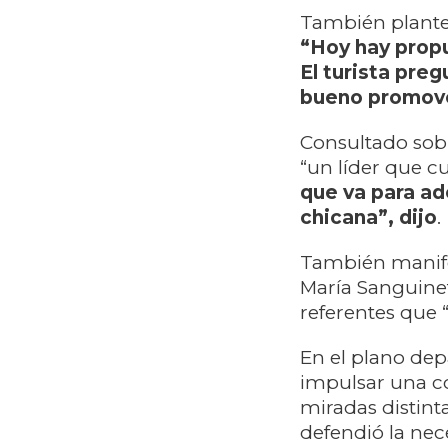
También planteó
“Hoy hay propu
El turista pre
bueno promove
Consultado sob
“un líder que c
que va para ade
chicana”, dijo
.
También manifes
María Sanguinet
referentes que 
En el plano dep
impulsar una c
miradas distint
defendió la nec