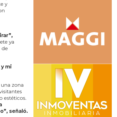
e y
ron
rar”,
iete ya
 de
 y mi
n una zona
visitantes
o estéticos.
a
o”, señaló.