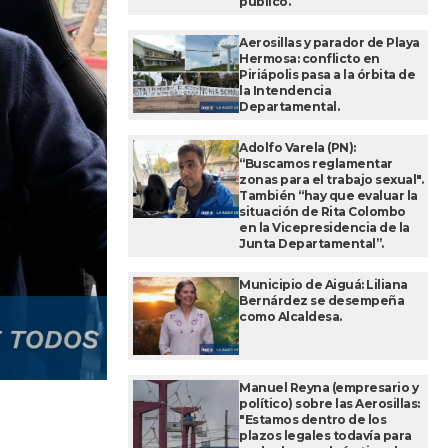
público.
Aerosillas y parador de Playa
Hermosa: conflicto en
Piriápolis pasa a la órbita de
la Intendencia
Departamental.
Adolfo Varela (PN):
“Buscamos reglamentar
zonas para el trabajo sexual".
También “hay que evaluar la
situación de Rita Colombo
en la Vicepresidencia de la
Junta Departamental”.
Municipio de Aiguá: Liliana
Bernárdez se desempeña
como Alcaldesa.
Manuel Reyna (empresario y
político) sobre las Aerosillas:
"Estamos dentro de los
plazos legales todavía para