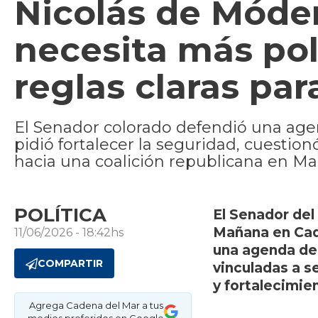
Nicolás de Móde
necesita más poli
reglas claras par
El Senador colorado defendió una age
pidió fortalecer la seguridad, cuestion
hacia una coalición republicana en M
POLÍTICA
El Senador del
Mañana en Cad
11/06/2026 - 18:42hs
una agenda de
COMPARTIR
vinculadas a s
y fortalecimien
Agrega Cadena del Mar a tus