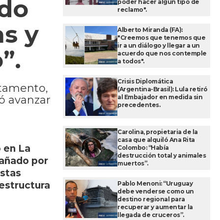
ado
poder hacer algún tipo de
reclamo".
as y
Alberto Miranda (FA):
"Creemos que tenemos que
ir a un diálogo y llegar a un
”.
acuerdo que nos contemple
a todos".
Crisis Diplomática
rtamento,
(Argentina-Brasil): Lula retiró
al Embajador en medida sin
eó avanzar
precedentes.
Carolina, propietaria de la
casa que alquiló Ana Rita
ó en La
Colombo: “Había
destrucción total y animales
añado por
muertos”.
stas
Pablo Menoni: “Uruguay
aestructura
debe venderse como un
destino regional para
recuperar y aumentar la
llegada de cruceros”.