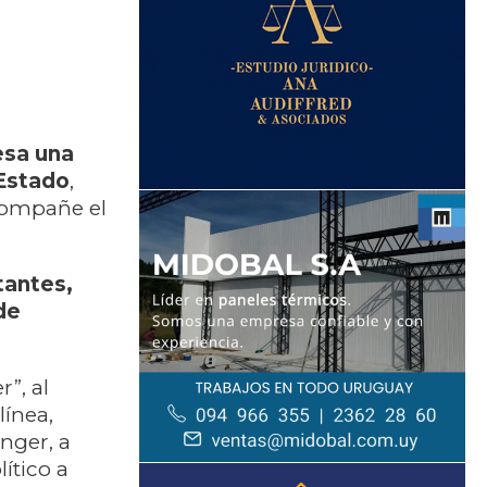
esa una
 Estado
,
acompañe el
tantes,
de
”, al
línea,
nger, a
ítico a