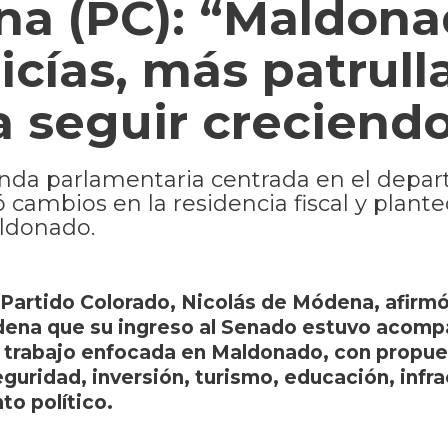
na (PC): “Maldon
cías, más patrull
a seguir creciendo
nda parlamentaria centrada en el depa
ó cambios en la residencia fiscal y plant
aldonado.
 Partido Colorado, Nicolás de Módena, afirm
ena que su ingreso al Senado estuvo acomp
 trabajo enfocada en Maldonado, con propue
eguridad, inversión, turismo, educación, infr
to político.