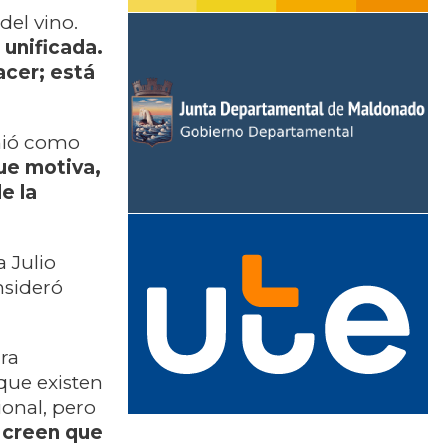
del vino.
 unificada.
acer; está
nió como
ue motiva,
e la
 Julio
nsideró
ra
que existen
ional, pero
 creen que