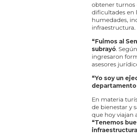
obtener turnos 
dificultades en
humedades, inco
infraestructura.
“Fuimos al Sen
subrayó
. Según
ingresaron for
asesores jurídic
“Yo soy un ejec
departamento l
En materia turí
de bienestar y 
que hoy viajan a
“Tenemos buen
infraestructur