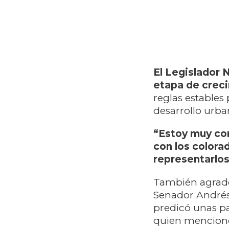
El Legislador 
etapa de crec
reglas estables
desarrollo urban
“Estoy muy con
con los colora
representarlo
También agradec
Senador Andrés 
predicó unas pa
quien mencionó