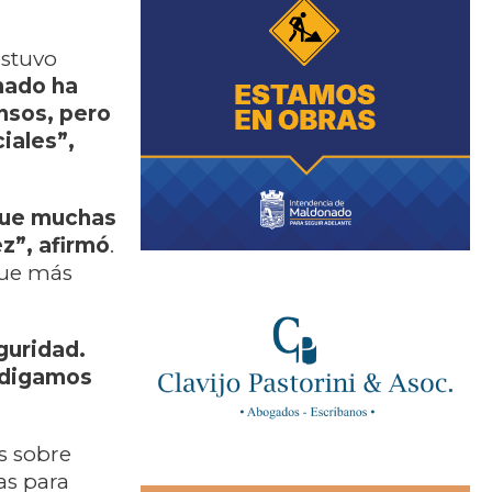
estuvo
nado ha
nsos, pero
iales”,
que muchas
z”, afirmó
.
que más
guridad.
 digamos
s sobre
as para