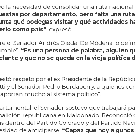
 la necesidad de consolidar una ruta nacional 
estas por departamento, pero falta una ruta
gunta qué bodegas visitar y qué actividades h
rlo como país”
, expresó.
re el Senador Andrés Ojeda, De Módena lo defi
umple”.
“Es una persona de palabra, alguien q
lante y que no se queda en la vieja política d
tó respeto por el ex Presidente de la República
ti y el Senador Pedro Bordaberry, a quienes co
“aportan mucho al sistema político”.
artamental, el Senador sostuvo que trabajará pa
oalición republicana en Maldonado. Reconoció 
as dentro del Partido Colorado y del Partido Nac
esidad de anticiparse.
“Capaz que hoy algunos