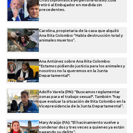
Crisis Diplomática (Argentina-Brasil): Lula
retiró al Embajador en medida sin
precedentes.
Carolina, propietaria de la casa que alquiló
Ana Rita Colombo: “Había destrucción total y
animales muertos”.
Ana Antúnez sobre Ana Rita Colombo:
"Estamos pidiendo justicia para los animales y
nosotros no la queremos en la Junta
Departamental".
Adolfo Varela (PN): “Buscamos reglamentar
zonas para el trabajo sexual". También “hay
que evaluar la situación de Rita Colombo en la
Vicepresidencia de la Junta Departamental”.
Mary Araújo (FA): “El hacinamiento vuelve a
condenar dos y tres veces a quienes ya están
pagando su delito”.