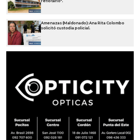
reflotarlo".
Amenazas (Maldonado): Ana Rita Colombo
solicitó custodia policial.