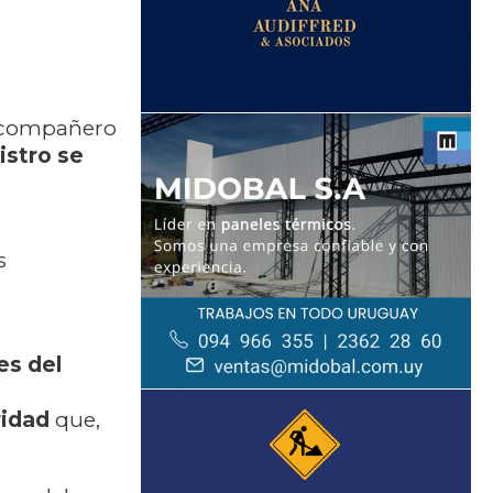
u compañero
istro se
s
es del
ridad
que,