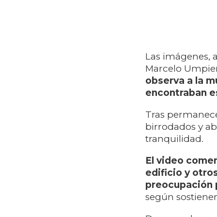
Las imágenes, 
Marcelo Umpier
observa a la m
encontraban es
Tras permanecer
birrodados y a
tranquilidad.
El video comen
edificio y otr
preocupación p
según sostienen