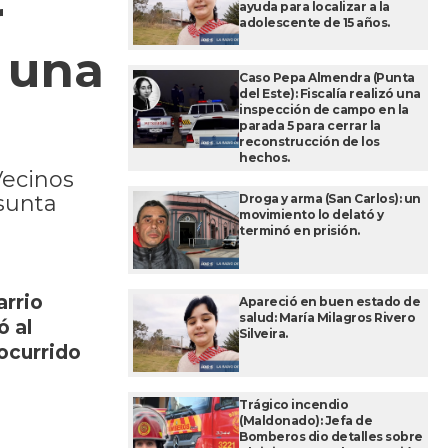
r
ayuda para localizar a la
adolescente de 15 años.
 una
Caso Pepa Almendra (Punta
del Este): Fiscalía realizó una
inspección de campo en la
parada 5 para cerrar la
reconstrucción de los
hechos.
Vecinos
esunta
Droga y arma (San Carlos): un
movimiento lo delató y
terminó en prisión.
arrio
Apareció en buen estado de
salud: María Milagros Rivero
ó al
Silveira.
 ocurrido
Trágico incendio
(Maldonado): Jefa de
Bomberos dio detalles sobre