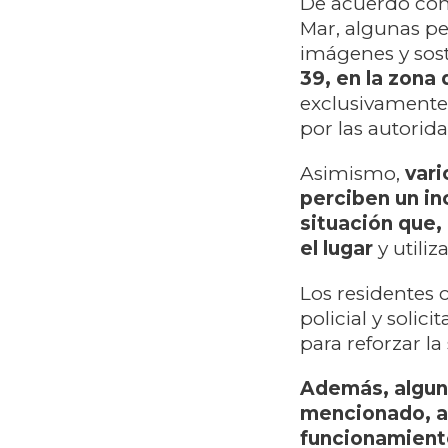
De acuerdo con
Mar, algunas pe
imágenes y sos
39, en la zona
exclusivamente 
por las autori
Asimismo,
vari
perciben un in
situación que,
el lugar
y utili
Los residentes
policial y soli
para reforzar la
Además, alguno
mencionado, al
funcionamient