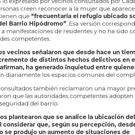
 lo expresado por vecinos consultados por Cad
rsonas creen reconocer a la mujer que aparece 
tienen que
“frecuentaría el refugio ubicado s
 del Barrio Hipódromo”
. Esa versión correspon
a manifestaciones de residentes y no ha sido 
dades competentes.
os vecinos señalaron que desde hace un tie
cremento de distintos hechos delictivos en el
 afirman, ha generado inquietud entre quiene
zan diariamente los espacios comunes del compl
 consultados también reclamaron una mayor pr
citaron que las autoridades competentes adopte
 seguridad del barrio.
s plantearon que se analice la ubicación del
 considerar que, según su percepción, desd
o se produjo un aumento de situaciones de