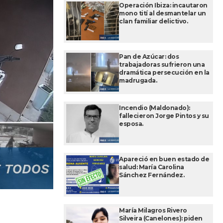
Operación Ibiza: incautaron
mono tití al desmantelar un
clan familiar delictivo.
Pan de Azúcar: dos
trabajadoras sufrieron una
dramática persecución en la
madrugada.
Incendio (Maldonado):
fallecieron Jorge Pintos y su
esposa.
Apareció en buen estado de
salud: María Carolina
Sánchez Fernández.
María Milagros Rivero
Silveira (Canelones): piden