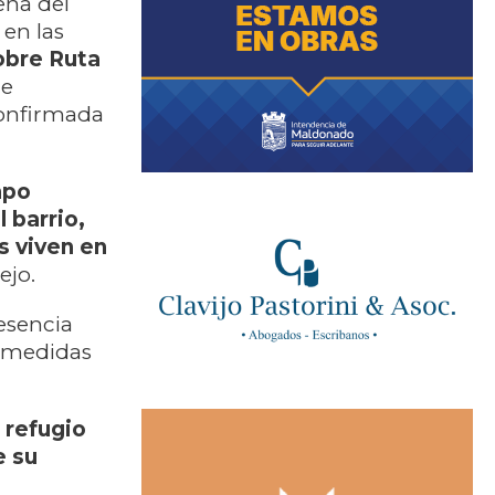
ena del
en las
obre Ruta
de
confirmada
mpo
 barrio,
s viven en
ejo.
esencia
n medidas
 refugio
e su