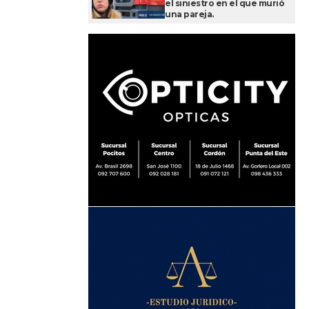
el siniestro en el que murió
una pareja.