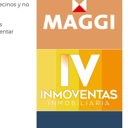
ecinos y no
s
tentar