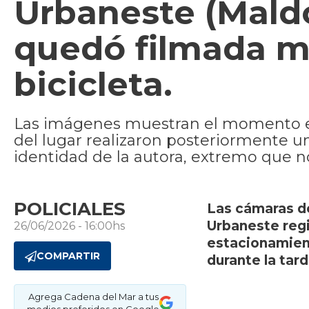
Urbaneste (Mald
quedó filmada mi
bicicleta.
Las imágenes muestran el momento en 
del lugar realizaron posteriormente u
identidad de la autora, extremo que n
POLICIALES
Las cámaras de
Urbaneste regi
26/06/2026 - 16:00hs
estacionamient
COMPARTIR
durante la tar
Agrega Cadena del Mar a tus