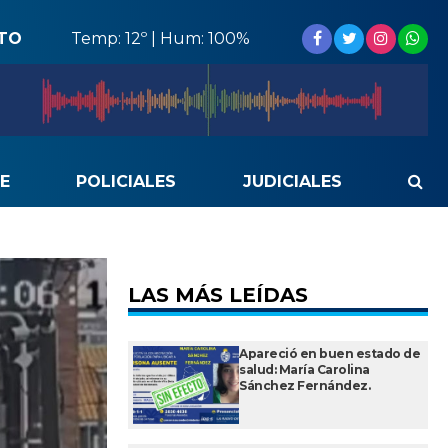
STO
Temp: 12º | Hum: 100%
E
POLICIALES
JUDICIALES
LAS MÁS LEÍDAS
Apareció en buen estado de
salud: María Carolina
Sánchez Fernández.