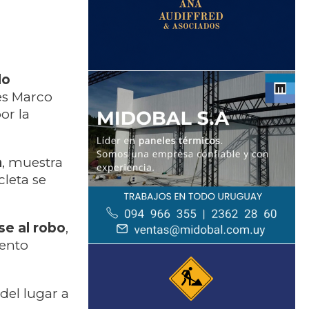
do
les Marco
or la
a
, muestra
leta se
rse al robo
,
mento
del lugar a