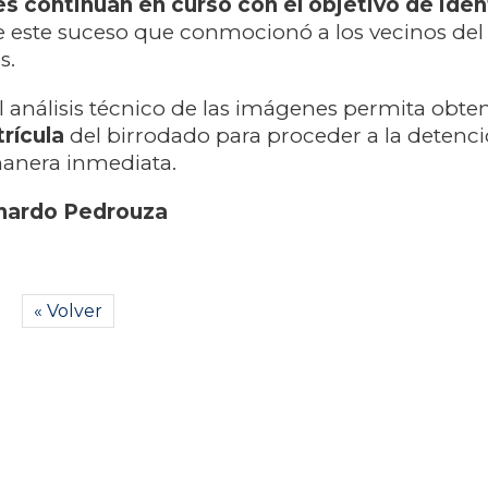
s continúan en curso con el objetivo de ident
e este suceso que conmocionó a los vecinos del
s.
l análisis técnico de las imágenes permita obten
rícula
del birrodado para proceder a la detenci
anera inmediata.
nardo Pedrouza
« Volver