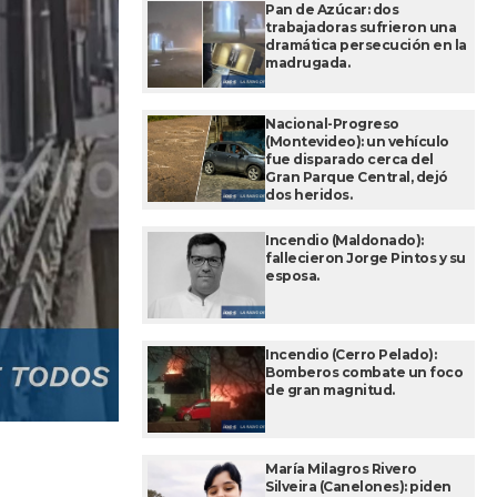
Pan de Azúcar: dos
trabajadoras sufrieron una
dramática persecución en la
madrugada.
Nacional-Progreso
(Montevideo): un vehículo
fue disparado cerca del
Gran Parque Central, dejó
dos heridos.
Incendio (Maldonado):
fallecieron Jorge Pintos y su
esposa.
Incendio (Cerro Pelado):
Bomberos combate un foco
de gran magnitud.
María Milagros Rivero
Silveira (Canelones): piden