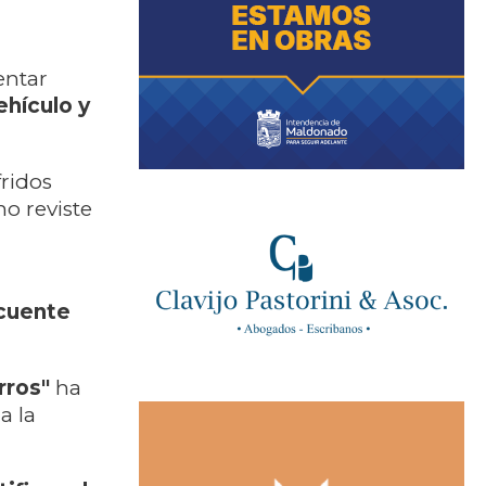
entar
ehículo
y
ridos
o reviste
ncuente
rros"
ha
a la