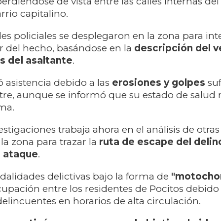
perdiéndose de vista entre las calles internas del
io capitalino.
es policiales se desplegaron en la zona para int
tor del hecho, basándose en la
descripción del v
s del asaltante
.
ó asistencia debido a las
erosiones y golpes
suf
stre, aunque se informó que su estado de salud n
ma.
stigaciones trabaja ahora en el análisis de otras
la zona para trazar la
ruta de escape
del deli
o ataque
.
dalidades delictivas bajo la forma de
"motocho
pación entre los residentes de Pocitos debido 
elincuentes en horarios de alta circulación.