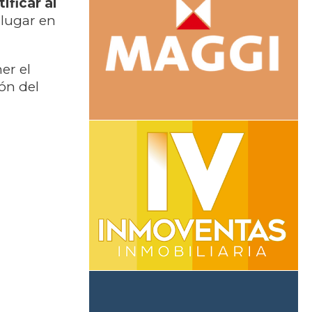
ificar al
 lugar en
er el
ón del