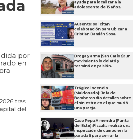
rada
ayuda para localizar a la
adolescente de 15 años.
Ausente: solicitan
colaboración para ubicar a
Cristian Damián Sosa.
ndida por
Droga y arma (San Carlos): un
movimiento lo delató y
trado en
terminó en prisión.
bra
Trágico incendio
(Maldonado): Jefa de
Bomberos dio detalles sobre
2026 tras
el siniestro en el que murió
una pareja.
apital del
Caso Pepa Almendra (Punta
del Este): Fiscalía realizó una
inspección de campo en la
parada 5 para cerrar la