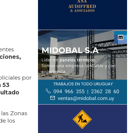
rentes
ciones,
iciales por
n 53
sultado
 las Zonas
de los