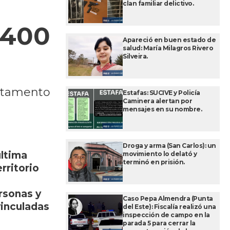
clan familiar delictivo.
.400
Apareció en buen estado de
salud: María Milagros Rivero
Silveira.
artamento
Estafas: SUCIVE y Policía
Caminera alertan por
mensajes en su nombre.
Droga y arma (San Carlos): un
última
movimiento lo delató y
terminó en prisión.
rritorio
rsonas y
Caso Pepa Almendra (Punta
vinculadas
del Este): Fiscalía realizó una
inspección de campo en la
parada 5 para cerrar la