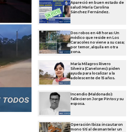
Apareció en buen estado de
salud: María Carolina
Sánchez Fernández.
Dos robos en 48 horas: Un
médico que reside en Los
Caracoles no viene a su casa;
por temor, alquila en otra
zona.
María Milagros Rivero
Silveira (Canelones): piden
ayuda para localizar a la
adolescente de 15 años.
Incendio (Maldonado):
fallecieron Jorge Pintos y su
esposa.
Operación Ibiza: incautaron
mono tití al desmantelar un