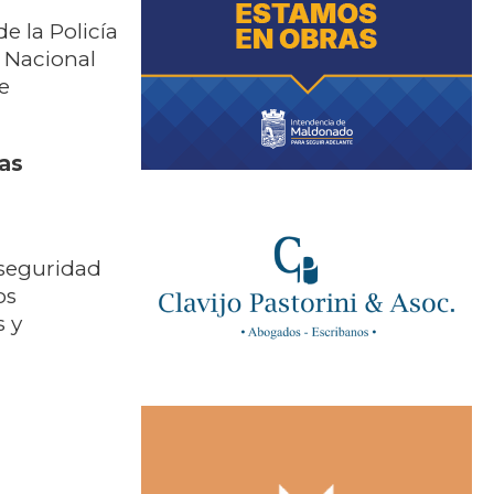
e la Policía
a Nacional
e
das
 seguridad
os
s y