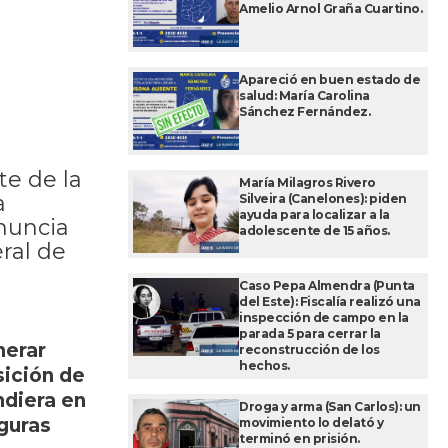
a
Amelio Arnol Graña Cuartino.
Apareció en buen estado de
salud: María Carolina
Sánchez Fernández.
te de la
María Milagros Rivero
a
Silveira (Canelones): piden
ayuda para localizar a la
nuncia
adolescente de 15 años.
ral de
Caso Pepa Almendra (Punta
del Este): Fiscalía realizó una
inspección de campo en la
parada 5 para cerrar la
nerar
reconstrucción de los
hechos.
sición de
ndiera en
Droga y arma (San Carlos): un
iguras
movimiento lo delató y
terminó en prisión.