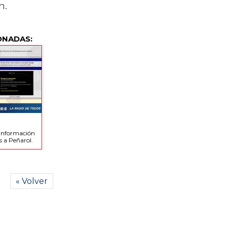
n.
ONADAS:
 información
s a Peñarol.
« Volver