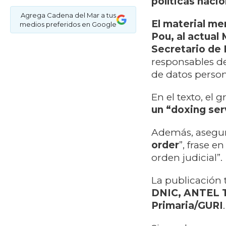
políticas naci
Agrega Cadena del Mar a tus
El material me
medios preferidos en Google
Pou, al actual 
Secretario de 
responsables d
de datos person
En el texto, el
un “doxing ser
Además, asegur
order
”, frase e
orden judicial”.
La publicación
DNIC, ANTEL T
Primaria/GURI
.