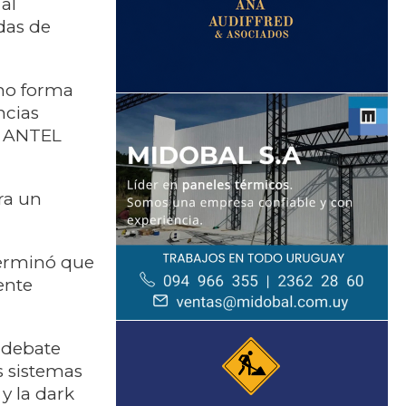
al
das de
omo forma
ncias
r ANTEL
ra un
terminó que
ente
 debate
s sistemas
y la dark