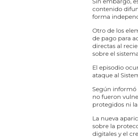
Sin embargo, e
contenido difun
forma independ
Otro de los ele
de pago para ac
directas al rec
sobre el sistema
El episodio oc
ataque al Siste
Según informó o
no fueron vulne
protegidos ni la
La nueva aparic
sobre la protec
digitales y el c