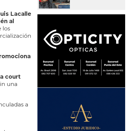
uis Lacalle
én al
e los
cialización
promociona
 a court
sin una
nculadas a