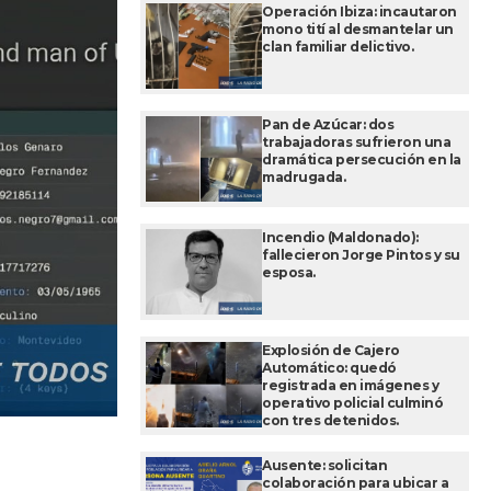
Operación Ibiza: incautaron
mono tití al desmantelar un
clan familiar delictivo.
Pan de Azúcar: dos
trabajadoras sufrieron una
dramática persecución en la
madrugada.
Incendio (Maldonado):
fallecieron Jorge Pintos y su
esposa.
Explosión de Cajero
Automático: quedó
registrada en imágenes y
operativo policial culminó
con tres detenidos.
Ausente: solicitan
colaboración para ubicar a