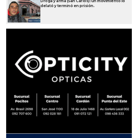
Droga y arma (San Carlos): un movimiento lo
delató y terminó en prisión.