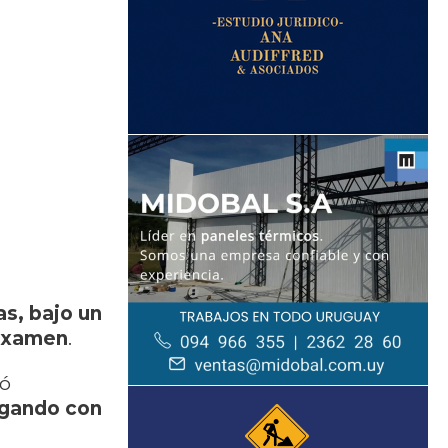
as, bajo un
 examen
.
ió
egando con