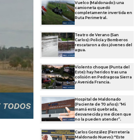
Vuelco (Maldonado): una
camioneta quedó
completamente invertida en
Ruta Perimetral.
Teatro de Verano (San
Carlos): Policía y Bomberos
rescataron a dos jóvenes del
agua.
Violento choque (Punta del
Este): hay heridos tras una
colisión en Pedragosa Sierra
y Avenida Francia.
Hospital de Maldonado
(Paciente de 70 años): “Mi
mamá está quebrada,
desvanecida y me dicen que
no la pueden atender”.
Carlos González (Ferretería
Maldonado Nuevo): "Este