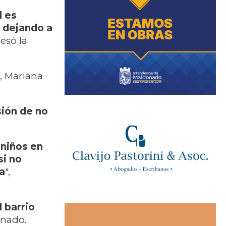
l es
, dejando a
resó la
s, Mariana
sión de no
 niños en
si no
na
",
 barrio
onado.