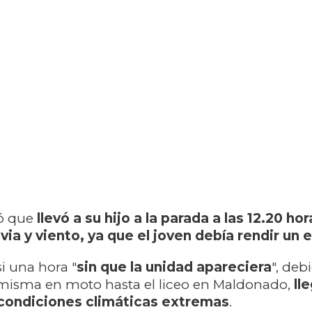
ó que
llevó a su hijo a la parada a las 12.20 hor
uvia y viento, ya que el joven debía rendir un
i una hora "
sin que la unidad apareciera
", deb
a misma en moto hasta el liceo en Maldonado,
ll
 condiciones climáticas extremas
.