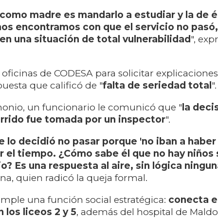
 como madre es mandarlo a estudiar y la de é
nos encontramos con que el servicio no pasó
 en una situación de total vulnerabilidad
", exp
as oficinas de CODESA para solicitar explicacione
uesta que calificó de "
falta de seriedad total
".
onio, un funcionario le comunicó que "
la deci
corrido fue tomada por un inspector
".
 lo decidió no pasar porque 'no iban a haber
or el tiempo. ¿Cómo sabe él que no hay niños 
io? Es una respuesta al aire, sin lógica ningu
a, quien radicó la queja formal.
umple una función social estratégica:
conecta el
los liceos 2 y 5
, además del hospital de Mald