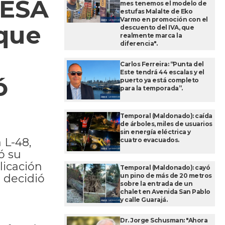
DESA
mes tenemos el modelo de
estufas Malalte de Eko
Varmo en promoción con el
 que
descuento del IVA, que
realmente marca la
diferencia".
Carlos Ferreira: “Punta del
Este tendrá 44 escalas y el
ó
puerto ya está completo
para la temporada”.
Temporal (Maldonado): caída
de árboles, miles de usuarios
sin energía eléctrica y
 L-48,
cuatro evacuados.
ó su
licación
Temporal (Maldonado): cayó
un pino de más de 20 metros
 decidió
sobre la entrada de un
chalet en Avenida San Pablo
y calle Guarajá.
Dr. Jorge Schusman: "Ahora