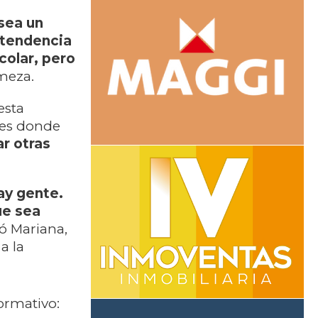
 sea un
Intendencia
colar, pero
rmeza.
esta
res donde
ar otras
hay gente.
ue sea
yó Mariana,
a la
ormativo: