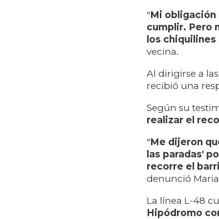
"
Mi obligación
cumplir. Pero 
los chiquilines
vecina.
Al dirigirse a l
recibió una resp
Según su testim
realizar el re
"
Me dijeron que
las paradas' p
recorre el barr
denunció Marian
La línea L-48 c
Hipódromo con 