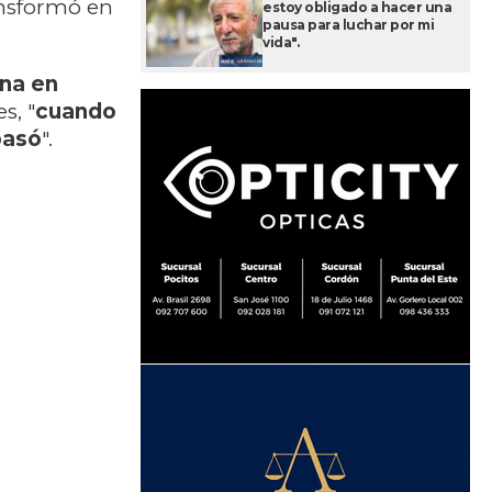
ansformó en
estoy obligado a hacer una
pausa para luchar por mi
vida".
na en
s, "
cuando
pasó
".