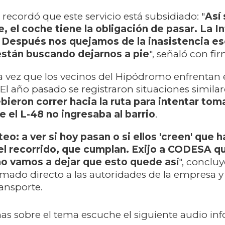
recordó que este servicio está subsidiado:
"
Así
e, el coche tiene la obligación de pasar. La 
 Después nos quejamos de la inasistencia es
están buscando dejarnos a pie
", señaló con fi
a vez que los vecinos del Hipódromo enfrentan 
El año pasado se registraron situaciones simila
bieron correr hacia la ruta para intentar tom
ue el L-48 no ingresaba al barrio
.
eo: a ver si hoy pasan o si ellos 'creen' que 
 el recorrido, que cumplan. Exijo a CODESA q
no vamos a dejar que esto quede así
", conclu
mado directo a las autoridades de la empresa y 
ansporte.
s sobre el tema escuche el siguiente audio inf