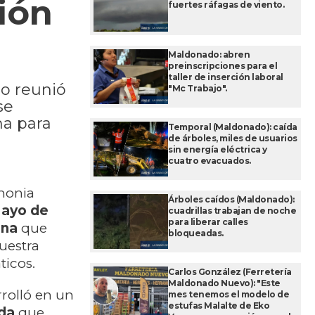
ión
fuertes ráfagas de viento.
Maldonado: abren
preinscripciones para el
taller de inserción laboral
to reunió
"Mc Trabajo".
se
ha para
Temporal (Maldonado): caída
de árboles, miles de usuarios
sin energía eléctrica y
cuatro evacuados.
emonia
Árboles caídos (Maldonado):
Mayo de
cuadrillas trabajan de noche
para liberar calles
ina
que
bloqueadas.
nuestra
ticos.
Carlos González (Ferretería
Maldonado Nuevo): "Este
rolló en un
mes tenemos el modelo de
estufas Malalte de Eko
ida
que,