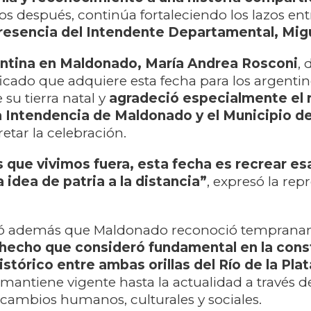
os después, continúa fortaleciendo los lazos e
resencia del Intendente Departamental, Migu
entina en Maldonado, María Andrea Rosconi
, 
icado que adquiere esta fecha para los argenti
 su tierra natal y
agradeció especialmente el 
a Intendencia de Maldonado y el Municipio d
etar la celebración.
s que vivimos fuera, esta fecha es recrear es
 idea de patria a la distancia”
, expresó la rep
dó además que Maldonado reconoció tempranam
hecho que consideró fundamental en la cons
istórico entre ambas orillas del Río de la Plat
 mantiene vigente hasta la actualidad a través d
cambios humanos, culturales y sociales.