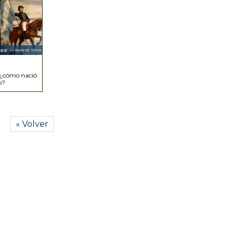
 ¿cómo nació
o?
« Volver