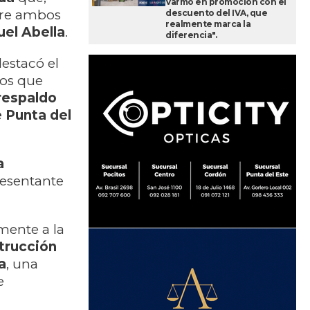
Varmo en promoción con el
ntre ambos
descuento del IVA, que
realmente marca la
el Abella
.
diferencia".
destacó el
nos que
respaldo
e Punta del
a
resentante
ente a la
trucción
a
, una
e