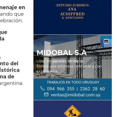
menaje en
cando que
lebración.
que
la
s
nto del
istórica
ana de
argentina