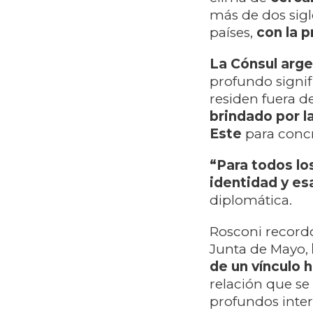
más de dos sigl
países,
con la p
La Cónsul arg
profundo signif
residen fuera de
brindado por l
Este
para concr
“Para todos lo
identidad y esa
diplomática.
Rosconi recor
Junta de Mayo,
de un vínculo h
relación que se
profundos inter