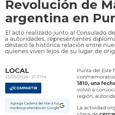
Revolución de 
argentina en Pun
El acto realizado junto al Consulado d
a autoridades, representantes diplomát
destacó la histórica relación entre nue
quienes viven lejos de su lugar de ori
LOCAL
Punta del Este 
conmemorativa
25/05/2026 - 21:37hs
1810, una fecha
COMPARTIR
volvió a convoc
región, autorid
Agrega Cadena del Mar a tus
La actividad or
medios preferidos en Google
clima de
cerca