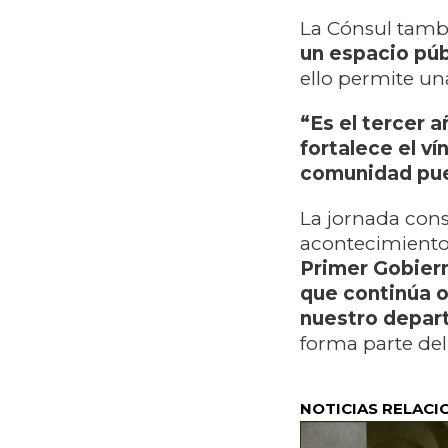
La Cónsul tambi
un espacio púb
ello permite un
“Es el tercer 
fortalece el v
comunidad pued
La jornada cons
acontecimiento
Primer Gobiern
que continúa o
nuestro depa
forma parte del
NOTICIAS RELACI