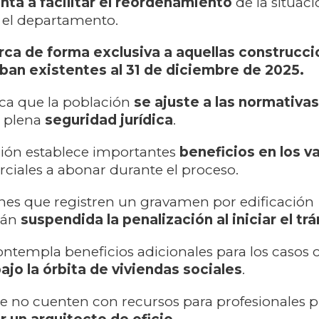
nta a facilitar el reordenamiento
de la situac
 el departamento.
rca de forma exclusiva a aquellas construcc
ban existentes al 31 de diciembre de 2025.
sca que la población
se ajuste a las normativa
a plena
seguridad jurídica
.
ión establece importantes
beneficios en los v
iales a abonar durante el proceso.
nes que registren un gravamen por edificación
rán
suspendida la penalización
al iniciar el tr
ntempla beneficios adicionales para los casos c
ajo la órbita de viviendas sociales
.
e no cuenten con recursos para profesionales p