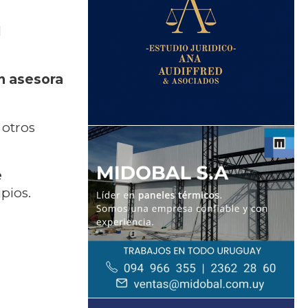
l
n asesora
 otros
e
pios.