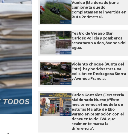
Vuelco (Maldonado): una
camioneta quedó
completamente invertida en
Ruta Perimetral.
Teatro de Verano (San
Carlos): Policía y Bomberos
rescataron a dos jóvenes del
agua.
Violento choque (Punta del
Este): hay heridos tras una
colisión en Pedragosa Sierra
y Avenida Francia.
Carlos González (Ferretería
Maldonado Nuevo): "Este
mes tenemos el modelo de
estufas Malalte de Eko
Varmo en promoción con el
descuento del IVA, que
realmente marca la
diferencia".