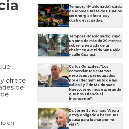
cia
Temporal (Maldonado): caída
de árboles, miles de usuarios
sin energía eléctrica y
cuatro evacuados.
Temporal (Maldonado): cayó
un pino de más de 20 metros
sobre la entrada de un
chalet en Avenida San Pablo
y calle Guarajá.
 que
Carlos González: "Los
comerciantes estamos
nerviosos y preocupados
 y ofrece
por el flechamiento de las
calles 5 y 7 de Maldonado
dades de
Nuevo, seguimos esperando
 de
que nos atienda el
Intendente".
Dr. Jorge Schusman: "Ahora
estoy obligado a hacer una
pausa para luchar por mi
cio en
vida".