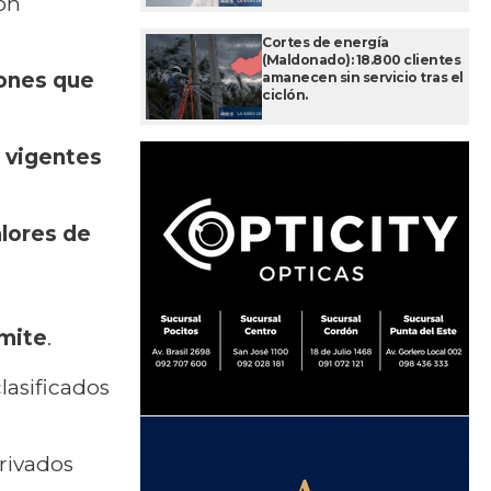
ión
Cortes de energía
(Maldonado): 18.800 clientes
iones que
amanecen sin servicio tras el
ciclón.
s vigentes
alores de
ámite
.
lasificados
rivados