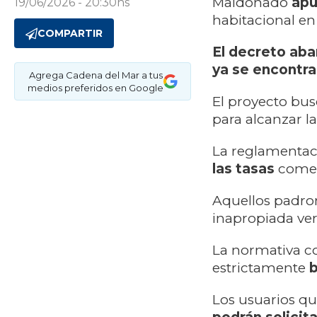
Maldonado
apu
19/06/2026 - 20:30hs
habitacional en
COMPARTIR
El decreto aba
ya se encontra
Agrega Cadena del Mar a tus
medios preferidos en Google
El proyecto bu
para alcanzar l
La reglamentac
las tasas
comerc
Aquellos padro
inapropiada ve
La normativa co
estrictamente
b
Los usuarios qu