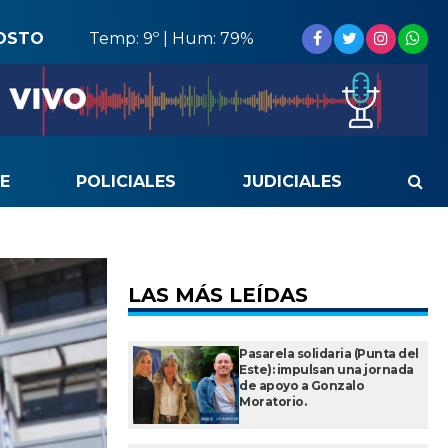
OSTO
Temp: 9º | Hum: 79%
E
POLICIALES
JUDICIALES
LAS MÁS LEÍDAS
Pasarela solidaria (Punta del
Este): impulsan una jornada
de apoyo a Gonzalo
Moratorio.