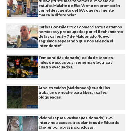
Nuevo): "Este mes tenemos el modelo de
estufas Malalte de Eko Varmo en promoción
con el descuento del IVA, que realmente
marca la diferencia".
Carlos González: "Los comerciantes estamos
nerviosos y preocupados por el flechamiento
de las calles 5 y 7 de Maldonado Nuevo,
seguimos esperando que nos atienda el
Intendente".
Temporal (Maldonado): caída de árboles,
miles de usuarios sin energía eléctrica y
cuatro evacuados.
Árboles caídos (Maldonado): cuadrillas
trabajan de noche para liberar calles
bloqueadas.
Viviendas para Pasivos (Maldonado): BPS
intervino accesos tras planteos de Eduardo
Elinger por obras inconclusas.