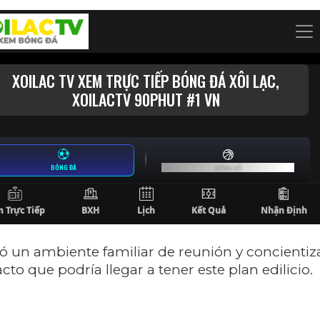
ió un ambiente familiar de reunión y concientiz
to que podría llegar a tener este plan edilicio.