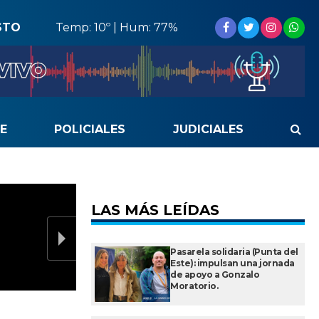
STO
Temp: 10º | Hum: 77%
E
POLICIALES
JUDICIALES
LAS MÁS LEÍDAS
Pasarela solidaria (Punta del
Este): impulsan una jornada
de apoyo a Gonzalo
Moratorio.