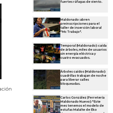
fuertes ráfagas de viento.
Maldonado: abren
preinscripciones para el
taller de inserción laboral
"Mc Trabajo".
Temporal (Maldonado): caída
de árboles, miles de usuarios
sin energía eléctrica y
cuatro evacuados.
Árboles caídos (Maldonado):
cuadrillas trabajan de noche
para liberar calles
bloqueadas.
ación
Carlos González (Ferretería
Maldonado Nuevo): "Este
mes tenemos el modelo de
estufas Malalte de Eko