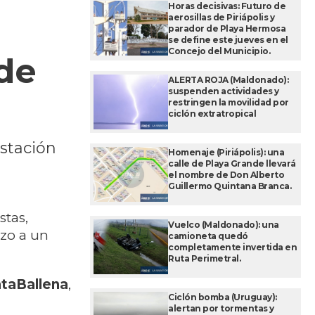
Horas decisivas: Futuro de
aerosillas de Piriápolis y
parador de Playa Hermosa
se define este jueves en el
Concejo del Municipio.
de
ALERTA ROJA (Maldonado):
suspenden actividades y
restringen la movilidad por
ciclón extratropical
stación
Homenaje (Piriápolis): una
calle de Playa Grande llevará
el nombre de Don Alberto
Guillermo Quintana Branca.
stas,
Vuelco (Maldonado): una
azo a un
camioneta quedó
completamente invertida en
Ruta Perimetral.
taBallena
,
Ciclón bomba (Uruguay):
alertan por tormentas y