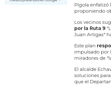
medios preferidos en Google
Pígola enfatizó
proponiendo ob
Los vecinos sug
por la Ruta 9
"L
Juan Artigas" h
Este plan
respo
impulsado por 
miradores de "l
El alcalde Echa
soluciones para
que el Departam