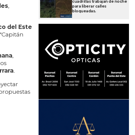
cuadrillas trabajan de noche
les
,
para liberar calles
bloqueadas.
co del Este
"Capitán
mana
,
los
rrara
.
oyectar
 propuestas