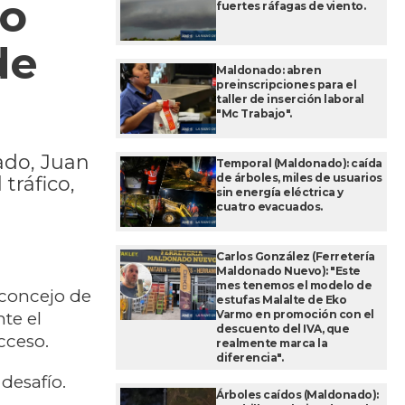
to
fuertes ráfagas de viento.
de
Maldonado: abren
preinscripciones para el
taller de inserción laboral
"Mc Trabajo".
ado, Juan
Temporal (Maldonado): caída
de árboles, miles de usuarios
tráfico,
sin energía eléctrica y
cuatro evacuados.
Carlos González (Ferretería
Maldonado Nuevo): "Este
mes tenemos el modelo de
l concejo de
estufas Malalte de Eko
Varmo en promoción con el
nte el
descuento del IVA, que
cceso.
realmente marca la
diferencia".
desafío.
Árboles caídos (Maldonado):