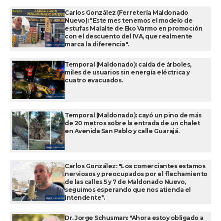
Carlos González (Ferretería Maldonado
Nuevo): "Este mes tenemos el modelo de
estufas Malalte de Eko Varmo en promoción
con el descuento del IVA, que realmente
marca la diferencia".
Temporal (Maldonado): caída de árboles,
miles de usuarios sin energía eléctrica y
cuatro evacuados.
Temporal (Maldonado): cayó un pino de más
de 20 metros sobre la entrada de un chalet
en Avenida San Pablo y calle Guarajá.
Carlos González: "Los comerciantes estamos
nerviosos y preocupados por el flechamiento
de las calles 5 y 7 de Maldonado Nuevo,
seguimos esperando que nos atienda el
Intendente".
Dr. Jorge Schusman: "Ahora estoy obligado a