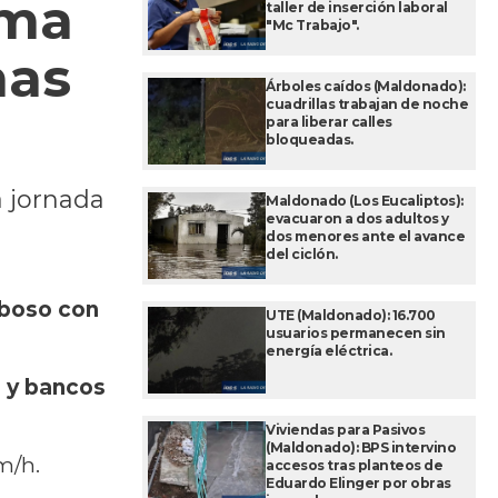
ima
taller de inserción laboral
"Mc Trabajo".
has
Árboles caídos (Maldonado):
cuadrillas trabajan de noche
para liberar calles
bloqueadas.
a jornada
Maldonado (Los Eucaliptos):
evacuaron a dos adultos y
dos menores ante el avance
del ciclón.
uboso con
UTE (Maldonado): 16.700
usuarios permanecen sin
energía eléctrica.
s y bancos
Viviendas para Pasivos
(Maldonado): BPS intervino
m/h.
accesos tras planteos de
Eduardo Elinger por obras