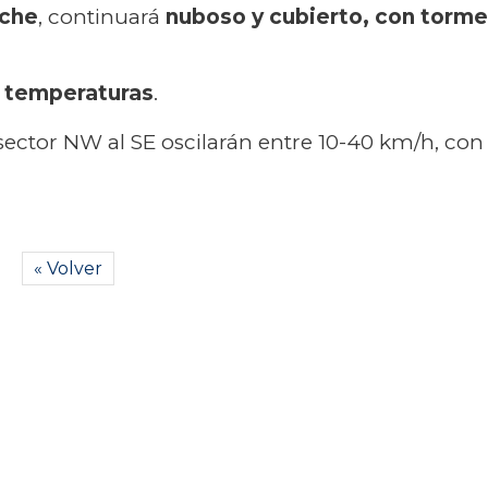
oche
, continuará
nuboso y cubierto, con torm
s temperaturas
.
 sector NW al SE oscilarán entre 10-40 km/h, co
« Volver