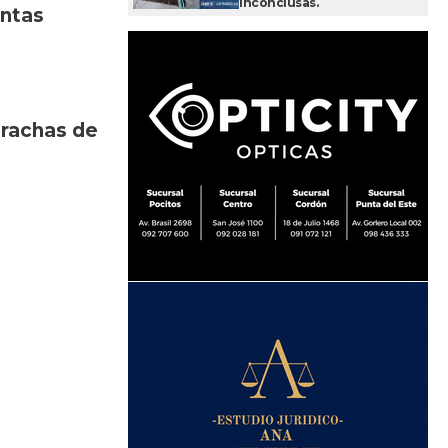
inconclusas.
entas
n
rachas de