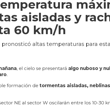
 temperatura máx
tas aisladas y rac
sta 60 km/h
 pronosticó altas temperaturas para est
mañana
, el cielo se presentará
algo nuboso y n
aro
.
ble formación de
tormentas aisladas, neblina
sector NE al sector W oscilarán entre los 10-30 k