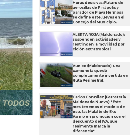
Horas decisivas: Futuro de
aerosillas de Piriápolis y
parador de Playa Hermosa
se define este jueves en el
Concejo del Municipio.
ALERTA ROJA (Maldonado):
suspenden actividades y
restringen la movilidad por
ciclón extratropical
Vuelco (Maldonado): una
camioneta quedó
completamente invertida en
Ruta Perimetral.
Carlos González (Ferretería
Maldonado Nuevo): "Este
mes tenemos el modelo de
estufas Malalte de Eko
Varmo en promoción con el
descuento del IVA, que
realmente marca la
diferencia".