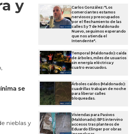
a y
Carlos González: "Los
comerciantes estamos
nerviosos y preocupados
por el flechamiento de las
calles 5 y 7 de Maldonado
Nuevo, seguimos esperando
que nos atienda el
Intendente".
Temporal (Maldonado): caída
de árboles, miles de usuarios
sin energía eléctrica y
,
cuatro evacuados.
Árboles caídos (Maldonado):
mínima se
cuadrillas trabajan de noche
para liberar calles
bloqueadas.
Viviendas para Pasivos
(Maldonado): BPS intervino
e nieblas y
accesos tras planteos de
Eduardo Elinger por obras
inconclusas.