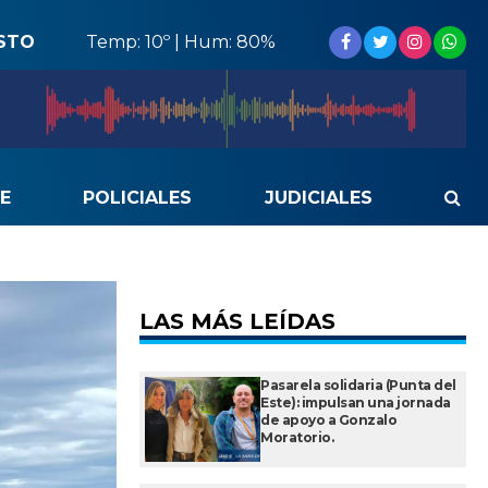
STO
Temp: 10º | Hum: 80%
E
POLICIALES
JUDICIALES
LAS MÁS LEÍDAS
Pasarela solidaria (Punta del
Este): impulsan una jornada
de apoyo a Gonzalo
Moratorio.