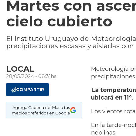
Martes con asce
cielo cubierto
El Instituto Uruguayo de Meteorologí
precipitaciones escasas y aisladas con
LOCAL
Meteorología pr
precipitaciones
28/05/2024 - 08:31hs
La temperatura
COMPARTIR
ubicará en 11º
.
Agrega Cadena del Mar a tus
Los vientos rota
medios preferidos en Google
En la tarde-noc
neblinas.