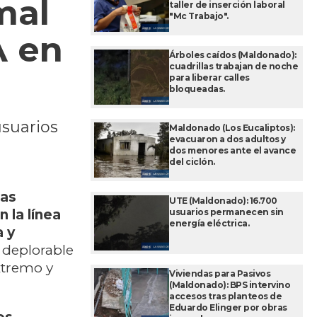
mal
taller de inserción laboral
"Mc Trabajo".
A en
Árboles caídos (Maldonado):
cuadrillas trabajan de noche
para liberar calles
bloqueadas.
usuarios
Maldonado (Los Eucaliptos):
evacuaron a dos adultos y
dos menores ante el avance
del ciclón.
las
UTE (Maldonado): 16.700
usuarios permanecen sin
 la línea
energía eléctrica.
 y
l deplorable
extremo y
Viviendas para Pasivos
(Maldonado): BPS intervino
accesos tras planteos de
Eduardo Elinger por obras