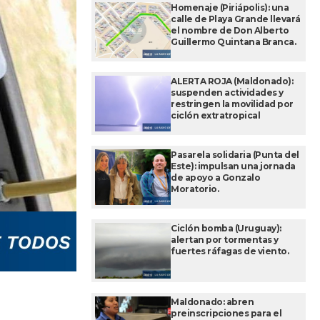
Homenaje (Piriápolis): una
calle de Playa Grande llevará
el nombre de Don Alberto
Guillermo Quintana Branca.
ALERTA ROJA (Maldonado):
suspenden actividades y
restringen la movilidad por
ciclón extratropical
Pasarela solidaria (Punta del
Este): impulsan una jornada
de apoyo a Gonzalo
Moratorio.
Ciclón bomba (Uruguay):
alertan por tormentas y
fuertes ráfagas de viento.
Maldonado: abren
preinscripciones para el