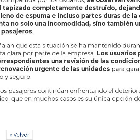
compartida por los usuarios,
se observan vari
el tapizado completamente destruido, dejan
lleno de espuma e incluso partes duras de la 
nta no solo una incomodidad, sino también u
s pasajeros
.
eñalan que esta situación se ha mantenido dura
ta clara por parte de la empresa.
Los usuarios 
rrespondientes una revisión de las condicio
 renovación urgente de las unidades
para gara
o y seguro.
 los pasajeros continúan enfrentando el deterioro
lico, que en muchos casos es su única opción d
« Volver