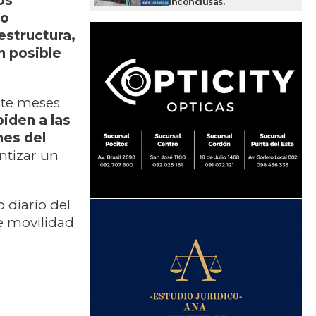
os
inconclusas.
do
estructura,
n posible
nte meses
piden a las
nes del
ntizar un
 diario del
e movilidad