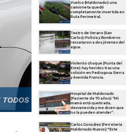
Vuelco (Maldonado): una
camioneta quedó
completamente invertida en
Ruta Perimetral.
Teatro de Verano (San
Carlos): Policía y Bomberos
rescataron a dos jóvenes del
agua.
Violento choque (Punta del
Este): hay heridos tras una
colisión en Pedragosa Sierra
y Avenida Francia.
Hospital de Maldonado
(Paciente de 70 años): “Mi
mamá está quebrada,
desvanecida y me dicen que
no la pueden atender”.
Carlos González (Ferretería
Maldonado Nuevo): "Este