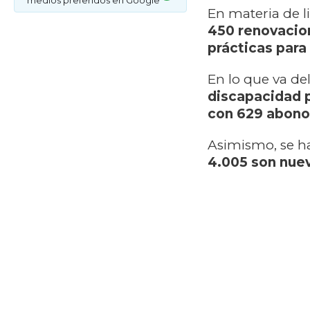
medios preferidos en Google
En materia de l
450 renovacio
prácticas para
En lo que va de
discapacidad p
con 629 abonos
Asimismo, se 
4.005 son nue