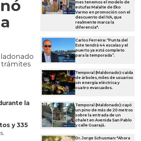
onó
mes tenemos el modelo de
estufas Malalte de Eko
Varmo en promoción con el
na
descuento del IVA, que
realmente marca la
diferencia".
Carlos Ferreira: “Punta del
Este tendrá 44 escalas y el
puerto ya está completo
Maladonado
para la temporada”.
 trámites
Temporal (Maldonado): caída
de árboles, miles de usuarios
sin energía eléctrica y
cuatro evacuados.
urante la
Temporal (Maldonado): cayó
un pino de más de 20 metros
sobre la entrada de un
chalet en Avenida San Pablo
os y 335
y calle Guarajá.
s.
Dr. Jorge Schusman: "Ahora