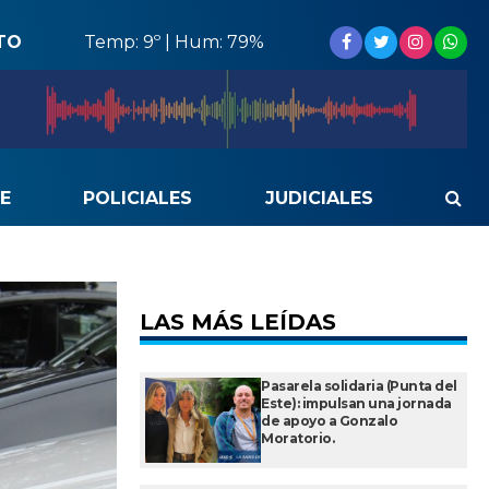
TO
Temp: 9º | Hum: 79%
E
POLICIALES
JUDICIALES
LAS MÁS LEÍDAS
Pasarela solidaria (Punta del
Este): impulsan una jornada
de apoyo a Gonzalo
Moratorio.