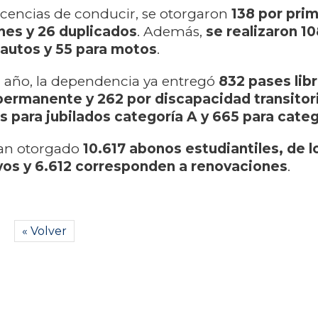
icencias de conducir, se otorgaron
138 por prim
nes y 26 duplicados
. Además,
se realizaron 1
 autos y 55 para motos
.
l año, la dependencia ya entregó
832 pases lib
ermanente y 262 por discapacidad transitori
 para jubilados categoría A y 665 para categ
han otorgado
10.617 abonos estudiantiles, de l
vos y 6.612 corresponden a renovaciones
.
« Volver