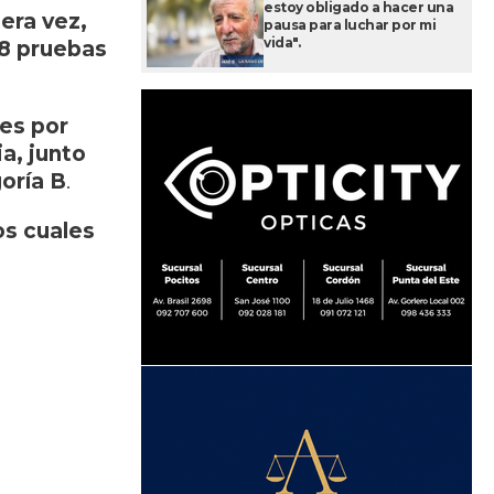
estoy obligado a hacer una
era vez,
pausa para luchar por mi
vida".
08 pruebas
res por
a, junto
oría B
.
os cuales