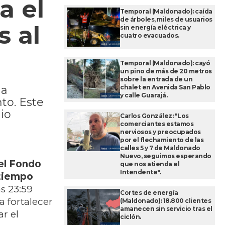
a el
Temporal (Maldonado): caída
de árboles, miles de usuarios
s al
sin energía eléctrica y
cuatro evacuados.
Temporal (Maldonado): cayó
un pino de más de 20 metros
sobre la entrada de un
chalet en Avenida San Pablo
la
y calle Guarajá.
to. Este
io
Carlos González: "Los
comerciantes estamos
nerviosos y preocupados
por el flechamiento de las
calles 5 y 7 de Maldonado
Nuevo, seguimos esperando
del Fondo
que nos atienda el
Intendente".
 tiempo
s 23:59
Cortes de energía
a fortalecer
(Maldonado): 18.800 clientes
amanecen sin servicio tras el
r el
ciclón.