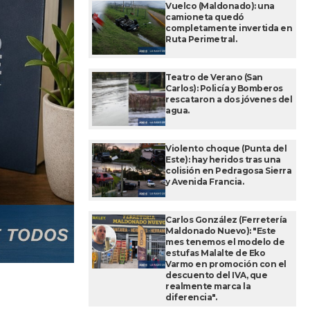
Vuelco (Maldonado): una
camioneta quedó
completamente invertida en
Ruta Perimetral.
Teatro de Verano (San
Carlos): Policía y Bomberos
rescataron a dos jóvenes del
agua.
Violento choque (Punta del
Este): hay heridos tras una
colisión en Pedragosa Sierra
y Avenida Francia.
Carlos González (Ferretería
Maldonado Nuevo): "Este
mes tenemos el modelo de
estufas Malalte de Eko
Varmo en promoción con el
descuento del IVA, que
realmente marca la
diferencia".