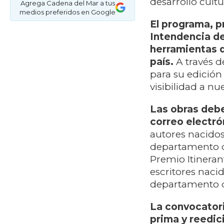
desarrollo cult
Agrega Cadena del Mar a tus
medios preferidos en Google
El programa, p
Intendencia de
herramientas de
país.
A través d
para su edición
visibilidad a nu
Las obras debe
correo electró
autores nacidos
departamento d
Premio Itineran
escritores nac
departamento d
La convocatori
prima y reedic