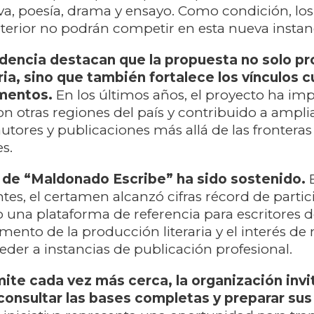
va, poesía, drama y ensayo. Como condición, lo
nterior no podrán competir en esta nueva instan
dencia destacan que la propuesta no solo p
ria, sino que también fortalece los vínculos c
mentos.
En los últimos años, el proyecto ha im
n otras regiones del país y contribuido a amplia
autores y publicaciones más allá de las fronteras
s.
 de “Maldonado Escribe” ha sido sostenido.
tes, el certamen alcanzó cifras récord de partic
una plataforma de referencia para escritores del
umento de la producción literaria y el interés de
eder a instancias de publicación profesional.
mite cada vez más cerca, la organización invit
consultar las bases completas y preparar sus