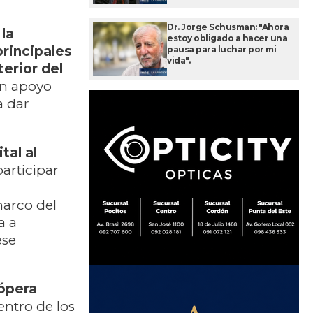
Dr. Jorge Schusman: "Ahora
la
estoy obligado a hacer una
principales
pausa para luchar por mi
vida".
terior del
en apoyo
a dar
tal al
articipar
l
marco del
a a
ese
 ópera
entro de los