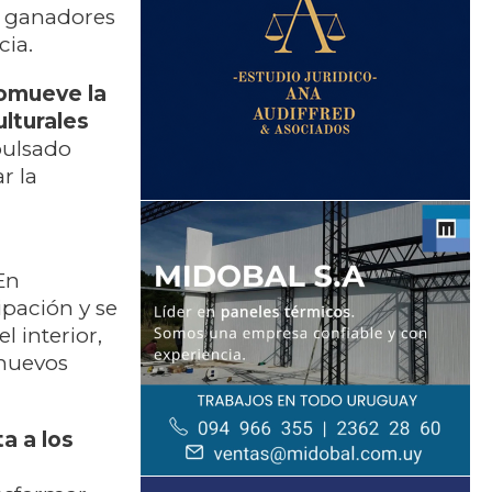
s ganadores
cia.
romueve la
ulturales
pulsado
r la
En
ipación y se
 interior,
 nuevos
a a los