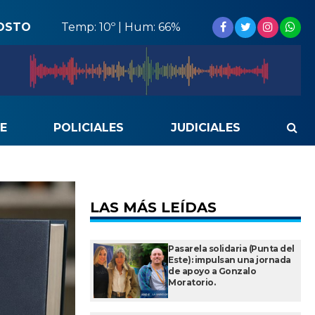
OSTO
Temp: 10º | Hum: 66%
E
POLICIALES
JUDICIALES
LAS MÁS LEÍDAS
Pasarela solidaria (Punta del
Este): impulsan una jornada
de apoyo a Gonzalo
Moratorio.