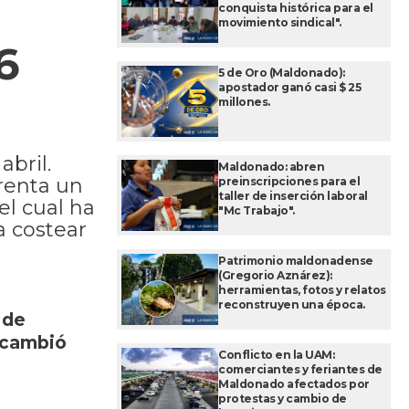
conquista histórica para el
movimiento sindical".
6
5 de Oro (Maldonado):
apostador ganó casi $ 25
millones.
abril.
Maldonado: abren
renta un
preinscripciones para el
taller de inserción laboral
el cual ha
"Mc Trabajo".
a costear
Patrimonio maldonadense
(Gregorio Aznárez):
herramientas, fotos y relatos
reconstruyen una época.
 de
a cambió
Conflicto en la UAM:
comerciantes y feriantes de
Maldonado afectados por
protestas y cambio de