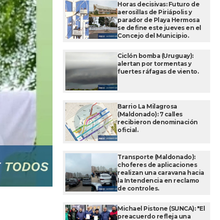
Horas decisivas: Futuro de
aerosillas de Piriápolis y
parador de Playa Hermosa
se define este jueves en el
Concejo del Municipio.
Ciclón bomba (Uruguay):
alertan por tormentas y
fuertes ráfagas de viento.
Barrio La Milagrosa
(Maldonado): 7 calles
recibieron denominación
oficial.
Transporte (Maldonado):
choferes de aplicaciones
realizan una caravana hacia
la Intendencia en reclamo
de controles.
Michael Pistone (SUNCA): "El
preacuerdo refleja una