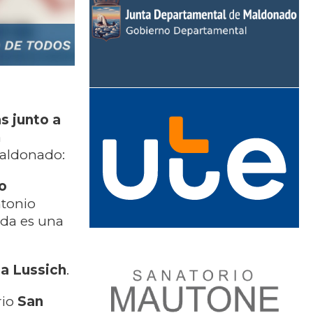
s junto a
a
Maldonado:
o
ntonio
ada es una
a Lussich
.
rio
San