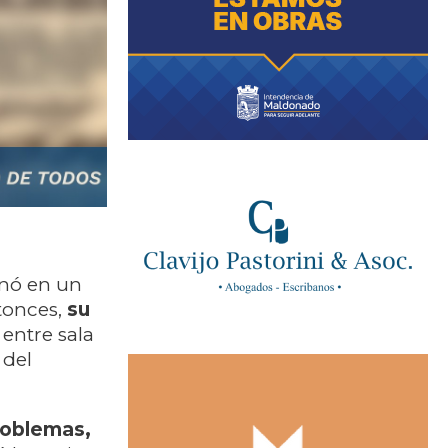
inó en un
tonces,
su
 entre sala
 del
roblemas,