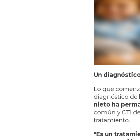
Un diagnóstic
Lo que comenzó
diagnóstico de
nieto ha perm
común y CTI deb
tratamiento.
"
Es un tratami