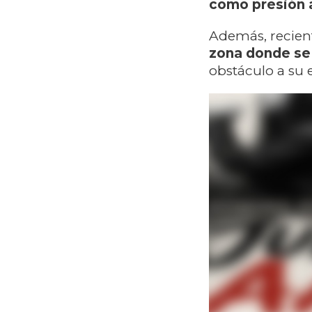
como presión al
Además, recie
zona donde se 
obstáculo a su e