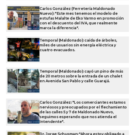
Carlos González (Ferretería Maldonado
Nuevo): "Este mes tenemos el modelo de
estufas Malalte de Eko Varmo en promoción
con el descuento del IVA, que realmente
marca la diferencia".
Temporal (Maldonado): caída de árboles,
miles de usuarios sin energía eléctrica y
cuatro evacuados.
Temporal (Maldonado): cayó un pino de más
de 20 metros sobre la entrada de un chalet
en Avenida San Pablo y calle Guarajá.
Carlos González: "Los comerciantes estamos
nerviosos y preocupados por el flechamiento
de las calles 5 y 7 de Maldonado Nuevo,
seguimos esperando que nos atienda el
Intendente".
Dr. Jorge Schusman: "Ahora estoy obligado a