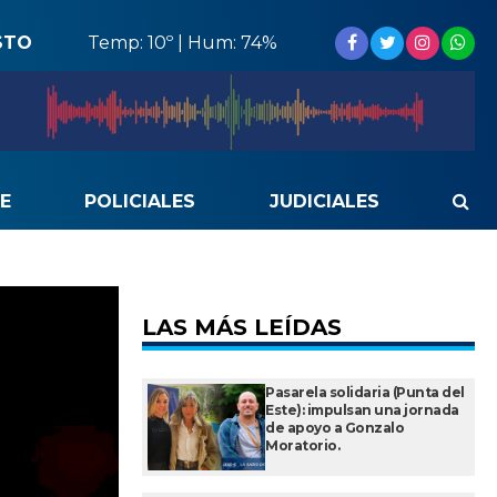
STO
Temp: 10º | Hum: 74%
E
POLICIALES
JUDICIALES
LAS MÁS LEÍDAS
Pasarela solidaria (Punta del
Este): impulsan una jornada
de apoyo a Gonzalo
Moratorio.