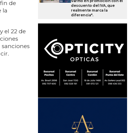
Varmo en promoción con el
fin de
descuento del IVA, que
 la
realmente marca la
diferencia".
 el 22 de
cciones
n sanciones
cir.