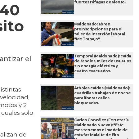
fuertes ráfagas de viento.
 40
sito
Maldonado: abren
preinscripciones para el
taller de inserción laboral
"Mc Trabajo".
e
Temporal (Maldonado): caída
antizar el
de árboles, miles de usuarios
sin energía eléctrica y
cuatro evacuados.
Árboles caídos (Maldonado):
istintas
cuadrillas trabajan de noche
velocidad,
para liberar calles
bloqueadas.
 motos y 2
s cuales solo
Carlos González (Ferretería
Maldonado Nuevo): "Este
mes tenemos el modelo de
alizan de
estufas Malalte de Eko