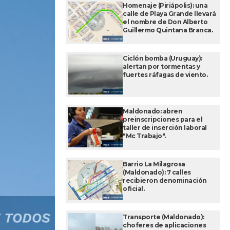
Homenaje (Piriápolis): una
calle de Playa Grande llevará
el nombre de Don Alberto
Guillermo Quintana Branca.
Ciclón bomba (Uruguay):
alertan por tormentas y
fuertes ráfagas de viento.
Maldonado: abren
preinscripciones para el
taller de inserción laboral
"Mc Trabajo".
Barrio La Milagrosa
(Maldonado): 7 calles
recibieron denominación
oficial.
Transporte (Maldonado):
choferes de aplicaciones