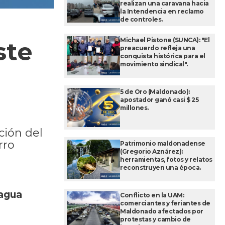
realizan una caravana hacia
la Intendencia en reclamo
de controles.
Michael Pistone (SUNCA): "El
ste
preacuerdo refleja una
conquista histórica para el
movimiento sindical".
5 de Oro (Maldonado):
apostador ganó casi $ 25
millones.
ción del
rro
Patrimonio maldonadense
(Gregorio Aznárez):
herramientas, fotos y relatos
reconstruyen una época.
 agua
Conflicto en la UAM:
comerciantes y feriantes de
Maldonado afectados por
protestas y cambio de