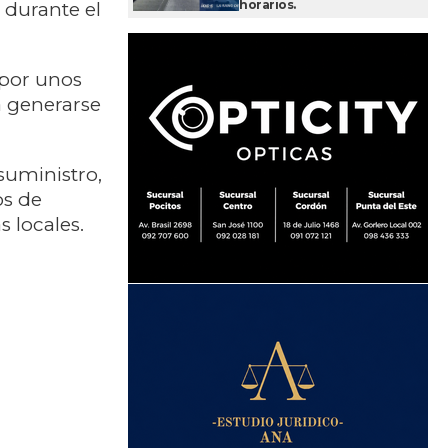
horarios.
 durante el
 por unos
a generarse
suministro,
os de
as locales.