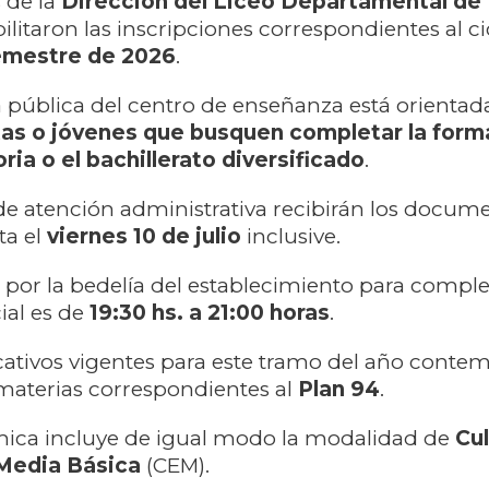
 de la
Dirección del Liceo Departamental de
ilitaron las inscripciones correspondientes al cic
emestre de 2026
.
 pública del centro de enseñanza está orientad
tas o jóvenes que busquen completar la form
ria o el bachillerato diversificado
.
 de atención administrativa recibirán los docume
ta el
viernes 10 de julio
inclusive.
o por la bedelía del establecimiento para comple
ial es de
19:30 hs. a 21:00 horas
.
ativos vigentes para este tramo del año contem
materias correspondientes al
Plan 94
.
émica incluye de igual modo la modalidad de
Cu
Media Básica
(CEM).