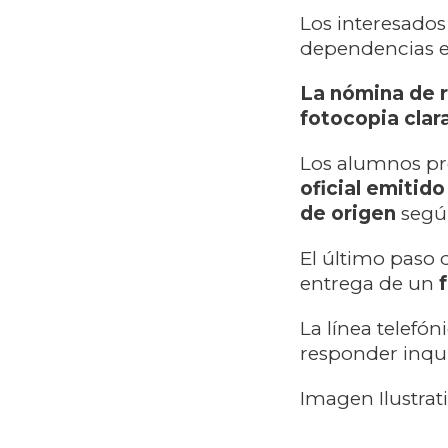
Los interesados
dependencias ed
La nómina de r
fotocopia clara
Los alumnos pr
oficial emitido
de origen
segú
El último paso 
entrega de un
La línea telefón
responder inqui
Imagen Ilustrat