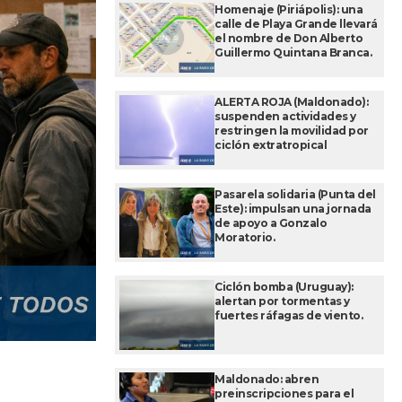
Homenaje (Piriápolis): una
calle de Playa Grande llevará
el nombre de Don Alberto
Guillermo Quintana Branca.
ALERTA ROJA (Maldonado):
suspenden actividades y
restringen la movilidad por
ciclón extratropical
Pasarela solidaria (Punta del
Este): impulsan una jornada
de apoyo a Gonzalo
Moratorio.
Ciclón bomba (Uruguay):
alertan por tormentas y
fuertes ráfagas de viento.
Maldonado: abren
preinscripciones para el