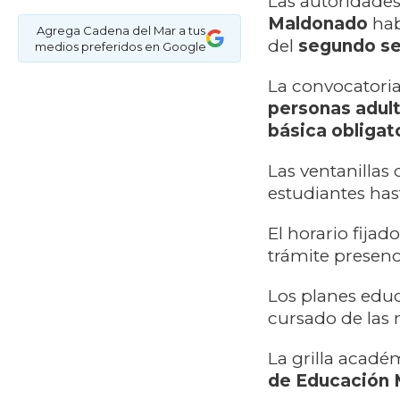
Las autoridades
Maldonado
hab
Agrega Cadena del Mar a tus
del
segundo s
medios preferidos en Google
La convocatoria
personas adul
básica obligato
Las ventanillas
estudiantes has
El horario fijad
trámite presenc
Los planes educ
cursado de las 
La grilla acad
de Educación 