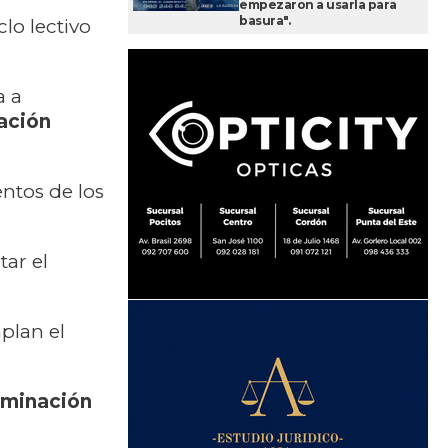
empezaron a usarla para
basura".
lo lectivo
a a
ación
ntos de los
tar el
plan el
lminación