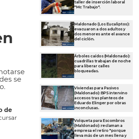
taller de inserción laboral
"Mc Trabajo".
Maldonado (Los Eucaliptos):
evacuaron a dos adultos y
en
dos menores ante el avance
del ciclón.
Árboles caídos (Maldonado):
cuadrillas trabajan de noche
para liberar calles
notarse
bloqueadas.
udes se
o.
Viviendas para Pasivos
(Maldonado): BPS intervino
accesos tras planteos de
Eduardo Elinger por obras
inconclusas.
o de
cursar
Volqueta para Escombros
(Maldonado): reclaman a
empresa el retiro "porque
lleva más de un mes llena y