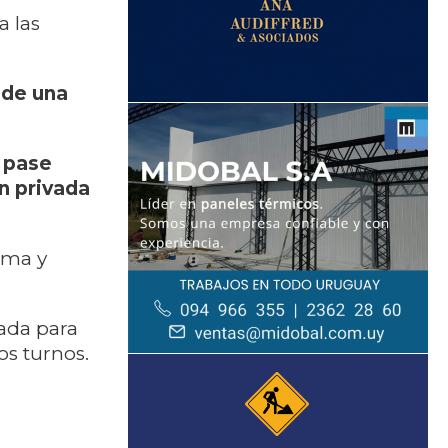
a las
 de una
l
pase
ón privada
irma y
ada para
os turnos.