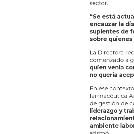
sector.
“Se está actua
encauzar la di
suplentes de f
sobre quienes 
La Directora re
comenzado a gen
quien venía c
no quería acep
En ese contexto
farmacéutica An
de gestión de c
liderazgo y tra
relacionamient
ambiente labor
afirmó.