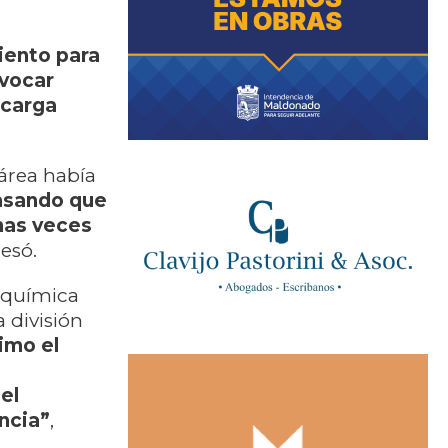
iento para
nvocar
ecarga
área había
asando que
has veces
resó.
a química
 división
imo el
el
ncia”
,