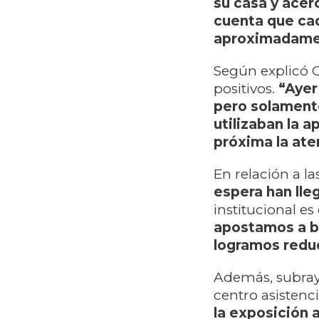
su casa y acer
cuenta que ca
aproximadame
Según explicó 
positivos.
“Ayer
pero solamente
utilizaban la a
próxima la ate
En relación a l
espera han lle
institucional e
apostamos a ba
logramos reduci
Además, subrayó
centro asistenci
la exposición 