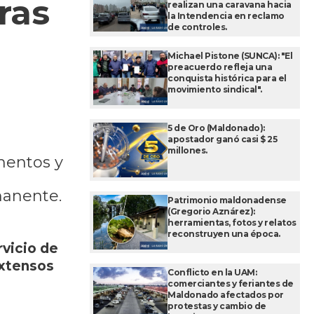
ras
realizan una caravana hacia
la Intendencia en reclamo
de controles.
Michael Pistone (SUNCA): "El
preacuerdo refleja una
conquista histórica para el
movimiento sindical".
5 de Oro (Maldonado):
apostador ganó casi $ 25
millones.
mentos y
manente.
Patrimonio maldonadense
(Gregorio Aznárez):
herramientas, fotos y relatos
reconstruyen una época.
rvicio de
extensos
Conflicto en la UAM:
comerciantes y feriantes de
Maldonado afectados por
protestas y cambio de