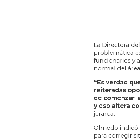
La Directora de
problemática es
funcionarios y 
normal del área
“Es verdad que
reiteradas op
de comenzar la
y eso altera c
jerarca.
Olmedo indicó q
para corregir s