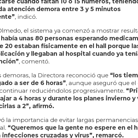
carse cuando faltan 10 o 15 números, teniend
da atención demora entre 3 y 5 minutos
nte”
, indicó.
Olmedo, el sistema ya comenzó a mostrar resul
 había unas 80 personas esperando medicam
 20 estaban físicamente en el hall porque l
plicación y llegaban al hospital cuando ya ten
nción”
, comentó.
as demoras, la Directora reconoció que
“los tie
gado a ser de 6 horas”
, aunque aseguró que el 
s continuar reduciéndolos progresivamente.
“Pr
jar a 4 horas y durante los planes invierno y
rlas a 2”, afirmó.
 la importancia de evitar largas permanencias
al.
“Queremos que la gente no espere en el h
a infecciones cruzadas y virus”, remarcó.