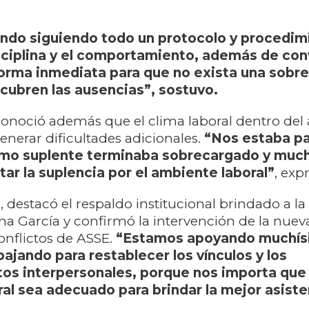
ndo siguiendo todo un protocolo y procedim
sciplina y el comportamiento, además de co
orma inmediata para que no exista una sobr
cubren las ausencias”, sostuvo.
conoció además que el clima laboral dentro del 
erar dificultades adicionales.
“Nos estaba p
omo suplente terminaba sobrecargado y muc
tar la suplencia por el ambiente laboral”
, exp
, destacó el respaldo institucional brindado a l
a García y confirmó la intervención de la nueva
onflictos de ASSE.
“Estamos apoyando muchís
bajando para restablecer los vínculos y los
os interpersonales, porque nos importa que 
al sea adecuado para brindar la mejor asiste