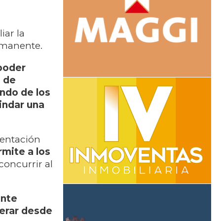
ar la
ermanente.
poder
l de
ndo de los
rindar una
mentación
mite a los
concurrir al
ente
perar desde