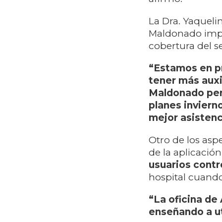
La Dra. Yaquel
Maldonado impu
cobertura del s
“Estamos en p
tener más auxi
Maldonado per
planes inviern
mejor asistenc
Otro de los asp
de la aplicación
usuarios contro
hospital cuando
“La oficina de
enseñando a ut