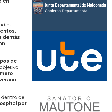
o en
tados
entos,
as demás
ían
mpos de
objetivo
imero
 verano
 dentro del
ospital por