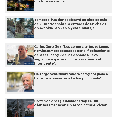
cuatro evacuados.
Temporal (Maldonado): cayó un pino de más
de 20 metros sobre la entrada de un chalet
en Avenida San Pablo y calle Guarajá.
Carlos González: "Los comerciantes estamos
nerviosos y preocupados por el flechamiento
de las calles 5 y 7 de Maldonado Nuevo,
seguimos esperando que nos atienda el
Intendente".
Dr. Jorge Schusman: "Ahora estoy obligado a
hacer una pausa para luchar por mi vida".
Cortes de energía (Maldonado): 18.800
clientes amanecen sin servicio tras el ciclón.