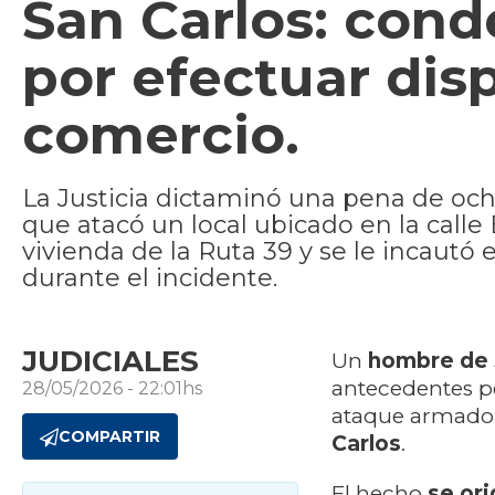
San Carlos: con
por efectuar dis
comercio.
La Justicia dictaminó una pena de och
que atacó un local ubicado en la calle
vivienda de la Ruta 39 y se le incaut
durante el incidente.
JUDICIALES
Un
hombre de 
antecedentes p
28/05/2026 - 22:01hs
ataque armado 
COMPARTIR
Carlos
.
El hecho
se or