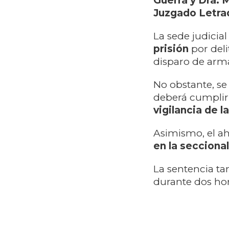
Guerra y Dra. 
Juzgado Letrad
La sede judicia
prisión
por deli
disparo de arm
No obstante, se
deberá cumpli
vigilancia de 
Asimismo, el 
en la seccional
La sentencia ta
durante dos ho