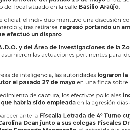
 del local situado en la calle
Basilio Araújo
.
e oficial, el individuo mantuvo una discusión c
rcio y, tras retirarse,
regresó portando un ar
ue efectuó un disparo
.
A.D.O. y del Área de Investigaciones de la Z
asumieron las actuaciones pertinentes para iden
reas de inteligencia, las autoridades
lograron la
utor el pasado 27 de mayo
en una finca sobre 
edimiento de captura, los efectivos policiales
in
 que habría sido empleada
en la agresión días 
recer ante la
Fiscalía Letrada de 4° Turno cuy
Carolina Dean junto a sus colegas Fiscales Dr