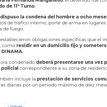
María Fernanda Manganello
, el detenido fue c
o de 11° Turno
.
l
dispuso la condena del hombre a ocho mese
tos de tráfico interno, porte de arma en lugares
a de fuego.
 establecieron obligaciones específicas que el 
r, como
residir en un domicilio fijo y someters
la DINAMA
.
ahora condenado
deberá presentarse una vez 
 policial
correspondiente a su zona de residenc
mbién incluye la
prestación de servicios comu
ras diarias por un periodo máximo de diez mese
« Volver