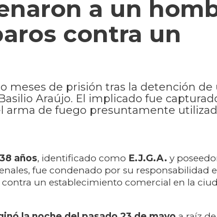
denaron a un hom
paros contra un
o meses de prisión tras la detención de 
 Basilio Araújo. El implicado fue captura
ó el arma de fuego presuntamente utiliza
38 años
, identificado como
E.J.G.A.
y poseedo
enales, fue condenado por su responsabilidad 
contra un establecimiento comercial en la ciu
iginó la noche del pasado 23 de mayo
a raíz d