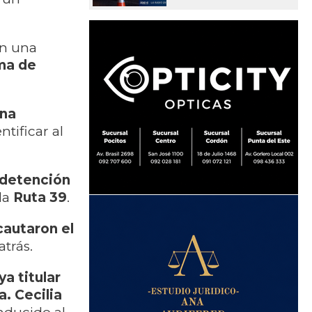
on una
ma de
ona
tificar al
 detención
la
Ruta 39
.
cautaron el
atrás.
a titular
a. Cecilia