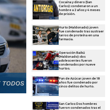
Cocaína y dinero (San
Carlos): condenaron a un
hombre a 2 años y 4 meses
de prisión.
Hurto (Maldonado): joven
fue condenado tras sustraer
tarros de proteína en una
farmacia.
Operación Baikú
(Maldonado): dos
adolescentes fueron
condenados por nueve
hurtos.
Pan de Azúcar: joven de 18
años fue condenado por
cinco delitos de hurto.
San Carlos: Dos hombres
fueron condenados tras el