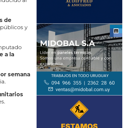
onducido al
s de
 públicos y
imputado
e a la
por semana
ia.
nitarios
s.