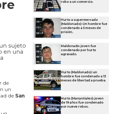
bre
robo a un comercio.
Hurto a supermercado
(Maldonado): Un hombre fue
condenado a 5 meses de
prisión.
un sujeto
Maldonado: joven fue
condenado por hurto
do en una
agravado.
da
Hurto (Maldonado): un
hombre fue condenado a 13
meses de libertad a prueba.
r de
en un
dad de
San
Hurto (Manantiales): joven
de 19 años fue condenado
por nueve robos.
e un