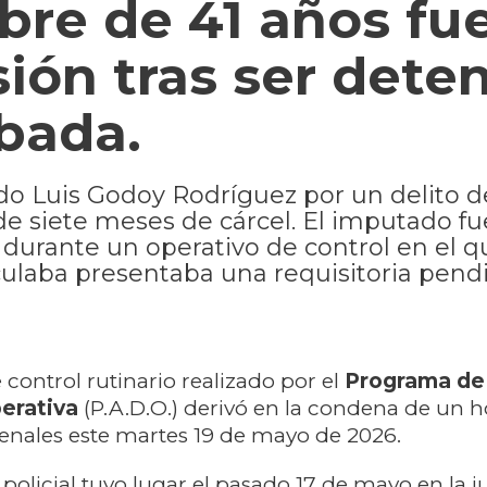
re de 41 años fu
ión tras ser dete
bada.
redo Luis Godoy Rodríguez por un delito d
e siete meses de cárcel. El imputado fu
 durante un operativo de control en el q
rculaba presentaba una requisitoria pend
 control rutinario realizado por el
Programa de
erativa
(P.A.D.O.) derivó en la condena de un
enales este martes 19 de mayo de 2026.
policial tuvo lugar el pasado 17 de mayo en la j