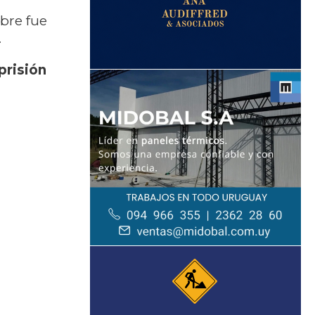
mbre fue
.
prisión