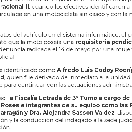
acional II
, cuando los efectivos identificaron a
irculaba en una motocicleta sin casco y con la 
 datos del vehículo en el sistema informático, el 
ató que la moto poseía una
requisitoria pendi
a denuncia radicada el 14 de mayo por una muje
icial.
ue identificado como
Alfredo Luis Godoy Rodrí
ad
, quien fue derivado de inmediato a la unidad
 para continuar con las actuaciones administra
so,
la Fiscalía Letrada de 3° Turno a cargo de l
 Roses e integrantes de su equipo como las 
Barragán y Dra. Alejandra Sasson Valdez
, dispu
ión y la conducción del indagado a la sede judic
ción.