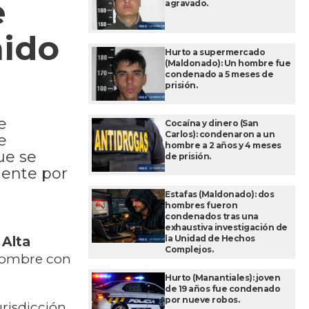
e
agravado.
nido
Hurto a supermercado
(Maldonado): Un hombre fue
condenado a 5 meses de
prisión.
e
Cocaína y dinero (San
Carlos): condenaron a un
e
hombre a 2 años y 4 meses
ue se
de prisión.
iente por
Estafas (Maldonado): dos
hombres fueron
condenados tras una
exhaustiva investigación de
la Unidad de Hechos
 Alta
Complejos.
 hombre con
Hurto (Manantiales): joven
de 19 años fue condenado
por nueve robos.
urisdicción