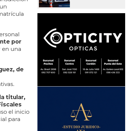
 un
matrícula
personal
ente por
r en una
guez, de
tivas.
a titular,
Fiscales
so el inicio
ial para