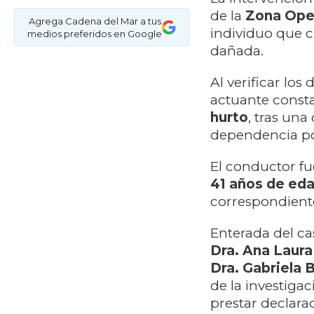
de la
Zona Oper
Agrega Cadena del Mar a tus
individuo que c
medios preferidos en Google
dañada.
Al verificar los
actuante const
hurto
, tras un
dependencia pol
El conductor f
41 años de ed
correspondiente
Enterada del ca
Dra. Ana Laura
Dra. Gabriela 
de la investigac
prestar declara