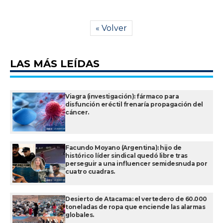
« Volver
LAS MÁS LEÍDAS
Viagra (investigación): fármaco para
disfunción eréctil frenaría propagación del
cáncer.
Facundo Moyano (Argentina): hijo de
histórico líder sindical quedó libre tras
perseguir a una influencer semidesnuda por
cuatro cuadras.
Desierto de Atacama: el vertedero de 60.000
toneladas de ropa que enciende las alarmas
globales.