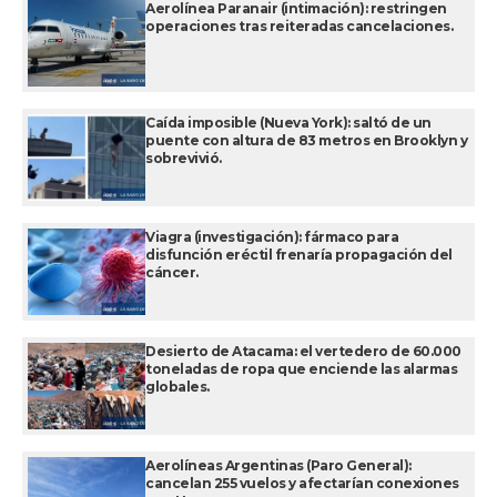
Aerolínea Paranair (intimación): restringen
operaciones tras reiteradas cancelaciones.
Caída imposible (Nueva York): saltó de un
puente con altura de 83 metros en Brooklyn y
sobrevivió.
Viagra (investigación): fármaco para
disfunción eréctil frenaría propagación del
cáncer.
Desierto de Atacama: el vertedero de 60.000
toneladas de ropa que enciende las alarmas
globales.
Aerolíneas Argentinas (Paro General):
cancelan 255 vuelos y afectarían conexiones