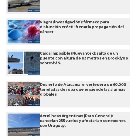
Viagra (investigación): fármaco para
disfunción eréctil frenaría propagación del
cáncer.
Caída imposible (Nueva York): saltó de un
puente con altura de 83 metros en Brooklyn y
sobrevivió.
Desierto de Atacama: el vertedero de 60.000
toneladas de ropa que enciende las alarmas
globales.
Aerolíneas Argentinas (Paro General):
cancelan 255 vuelos y afectarían conexiones
con Uruguay.