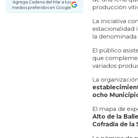
Agrega Cadena del Mar a tus
producción vitiv
medios preferidos en Google
La iniciativa c
estacionalidad 
la denominad
El público asist
que complement
variados produ
La organizació
establecimient
ocho Municipi
El mapa de exp
Alto de la Bal
Cofradía de la