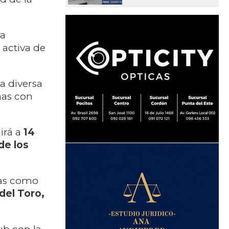
la
 activa de
ta diversa
ñas con
irá a
14
de los
das como
del Toro,