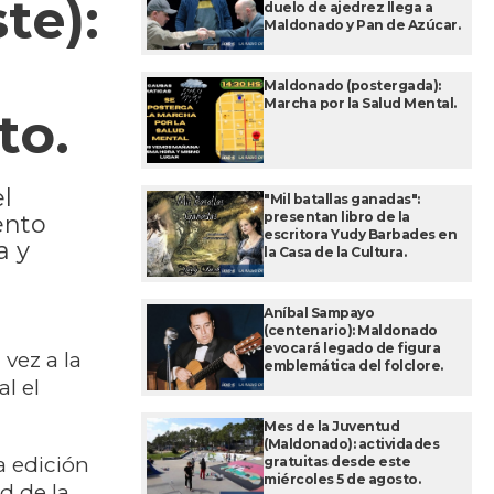
te):
duelo de ajedrez llega a
Maldonado y Pan de Azúcar.
Maldonado (postergada):
Marcha por la Salud Mental.
to.
el
"Mil batallas ganadas":
presentan libro de la
ento
escritora Yudy Barbades en
a y
la Casa de la Cultura.
Aníbal Sampayo
(centenario): Maldonado
evocará legado de figura
vez a la
emblemática del folclore.
l el
Mes de la Juventud
(Maldonado): actividades
a edición
gratuitas desde este
miércoles 5 de agosto.
d de la