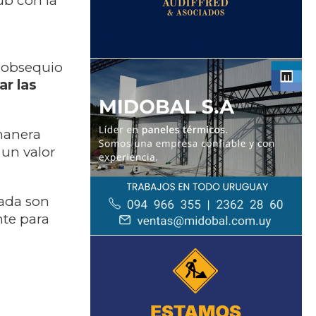
ub con la
o obsequio
ar las
manera
 un valor
lada son
nte para