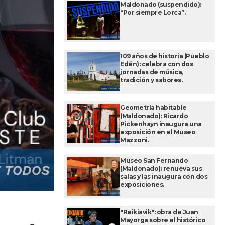
Maldonado (suspendido):
“Por siempre Lorca”.
109 años de historia (Pueblo
Edén): celebra con dos
jornadas de música,
tradición y sabores.
Geometría habitable
(Maldonado): Ricardo
Pickenhayn inaugura una
exposición en el Museo
Mazzoni.
Museo San Fernando
(Maldonado): renueva sus
salas y las inaugura con dos
exposiciones.
"Reikiavik": obra de Juan
Mayorga sobre el histórico