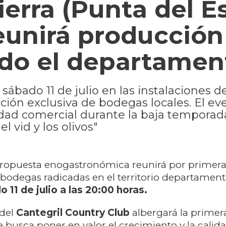
erra (Punta del Es
eunirá producción
todo el departamen
sábado 11 de julio en las instalaciones d
ación exclusiva de bodegas locales. El ev
idad comercial durante la baja temporad
l vid y los olivos"
ropuesta enogastronómica reunirá por primera 
s bodegas radicadas en el territorio departamenta
11 de julio a las 20:00 horas.
 del
Cantegril Country Club
albergará la primer
e busca poner en valor el crecimiento y la calida