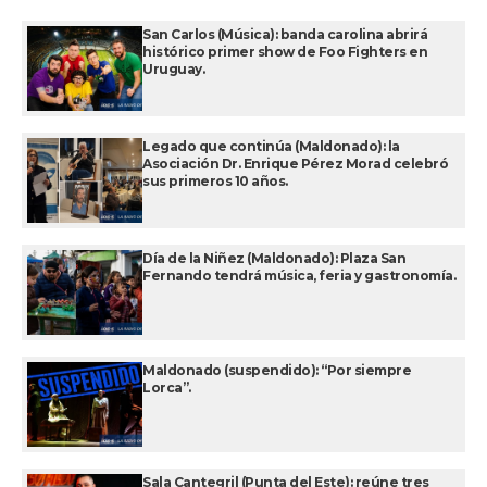
San Carlos (Música): banda carolina abrirá
histórico primer show de Foo Fighters en
Uruguay.
Legado que continúa (Maldonado): la
Asociación Dr. Enrique Pérez Morad celebró
sus primeros 10 años.
Día de la Niñez (Maldonado): Plaza San
Fernando tendrá música, feria y gastronomía.
Maldonado (suspendido): “Por siempre
Lorca”.
Sala Cantegril (Punta del Este): reúne tres