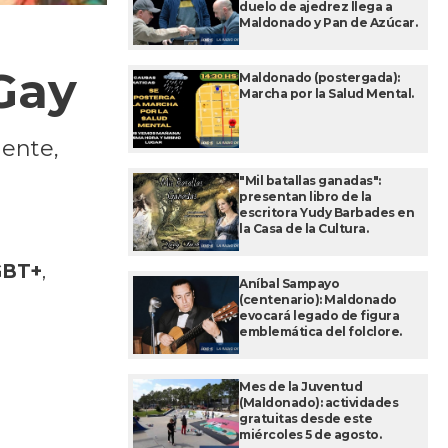
duelo de ajedrez llega a
Maldonado y Pan de Azúcar.
 Gay
Maldonado (postergada):
Marcha por la Salud Mental.
mente,
"Mil batallas ganadas":
presentan libro de la
escritora Yudy Barbades en
la Casa de la Cultura.
LGBT+
,
Aníbal Sampayo
(centenario): Maldonado
evocará legado de figura
emblemática del folclore.
Mes de la Juventud
(Maldonado): actividades
gratuitas desde este
miércoles 5 de agosto.