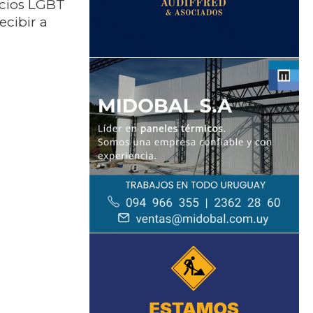
ocios LGBT
cibir a