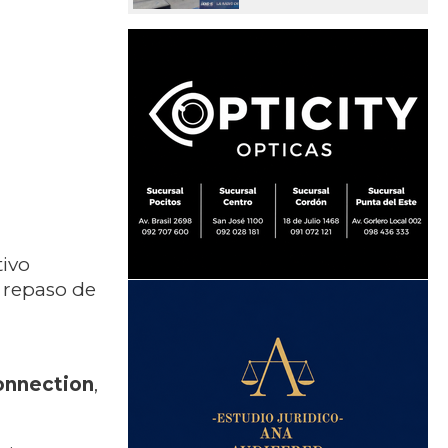
tivo
 repaso de
onnection
,