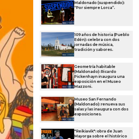
Maldonado (suspendido):
“Por siempre Lorca”.
109 años de historia (Pueblo
Edén): celebra con dos
jornadas de música,
tradición y sabores.
Geometría habitable
(Maldonado): Ricardo
Pickenhayn inaugura una
exposición en el Museo
Mazzoni.
Museo San Fernando
(Maldonado): renueva sus
salas y las inaugura con dos
exposiciones.
"Reikiavik": obra de Juan
Mayorga sobre el histórico