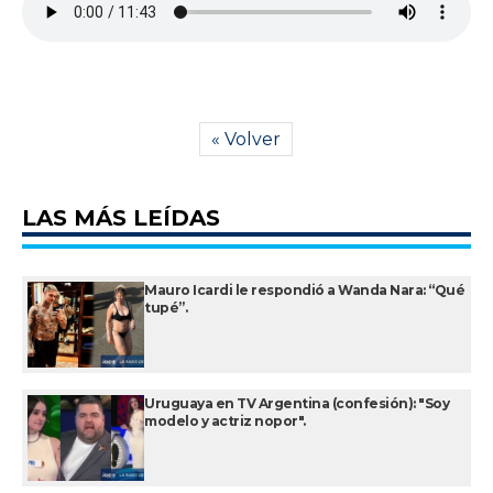
« Volver
LAS MÁS LEÍDAS
Mauro Icardi le respondió a Wanda Nara: “Qué
tupé”.
Uruguaya en TV Argentina (confesión): "Soy
modelo y actriz nopor".