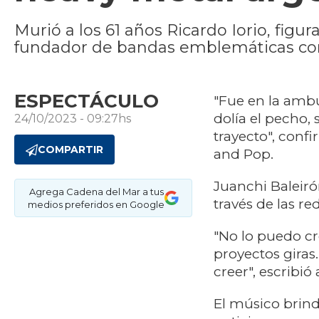
Murió a los 61 años Ricardo Iorio, fig
fundador de bandas emblemáticas co
ESPECTÁCULO
"Fue en la ambu
dolía el pecho, 
24/10/2023 - 09:27hs
trayecto", conf
COMPARTIR
and Pop.
Juanchi Baleirón
Agrega Cadena del Mar a tus
través de las re
medios preferidos en Google
"No lo puedo cr
proyectos giras
creer", escribió 
El músico brind