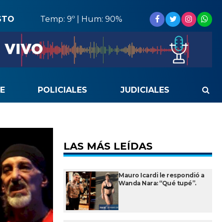
STO
Temp: 9º | Hum: 90%
E
POLICIALES
JUDICIALES
LAS MÁS LEÍDAS
Mauro Icardi le respondió a
Wanda Nara: “Qué tupé”.