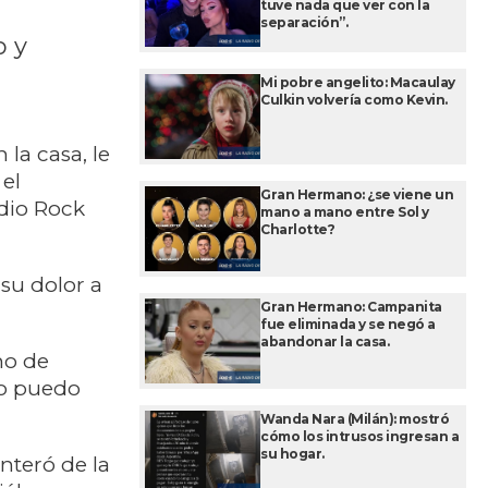
tuve nada que ver con la
separación”.
o y
Mi pobre angelito: Macaulay
Culkin volvería como Kevin.
la casa, le
 el
Gran Hermano: ¿se viene un
adio Rock
mano a mano entre Sol y
Charlotte?
 su dolor a
Gran Hermano: Campanita
fue eliminada y se negó a
abandonar la casa.
no de
lo puedo
Wanda Nara (Milán): mostró
cómo los intrusos ingresan a
su hogar.
nteró de la