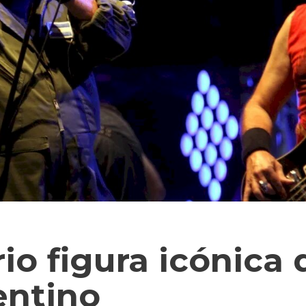
io figura icónica 
entino