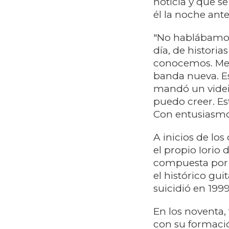
noticia y que s
él la noche ante
"No hablábamos
día, de histori
conocemos. Me 
banda nueva. Es
mandó un videit
puedo creer. Es
Con entusiasmo 
A inicios de lo
el propio Iorio
compuesta por 
el histórico gui
suicidió en 1999
En los noventa
con su formaci