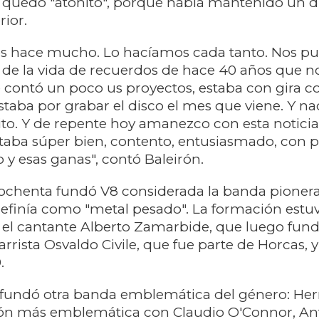
e quedó "atónito", porque había mantenido un 
rior.
 hace mucho. Lo hacíamos cada tanto. Nos pu
as de la vida de recuerdos de hace 40 años que n
contó un poco us proyectos, estaba con gira c
taba por grabar el disco el mes que viene. Y n
o. Y de repente hoy amanezco con esta noticia 
taba súper bien, contento, entusiasmado, con p
y esas ganas", contó Baleirón.
s ochenta fundó V8 considerada la banda pionera
 definía como "metal pesado". La formación estu
el cantante Alberto Zamarbide, que luego fund
tarrista Osvaldo Civile, que fue parte de Horcas, 
.
, fundó otra banda emblemática del género: Her
ón más emblemática con Claudio O'Connor, An