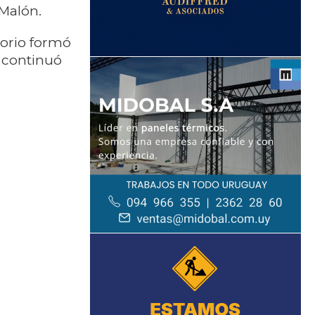
Malón.
Iorio formó
e continuó