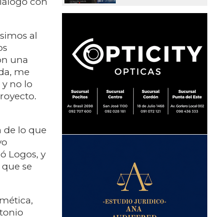
diálogo con
simos al
os
on una
ada, me
y no lo
royecto.
 de lo que
vo
ó Logos, y
y que se
mética,
tonio