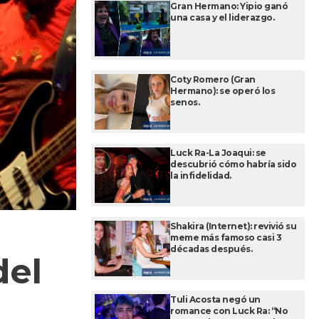
Gran Hermano: Yipio ganó
una casa y el liderazgo.
Coty Romero (Gran
Hermano): se operó los
senos.
Luck Ra-La Joaqui: se
descubrió cómo habría sido
la infidelidad.
Shakira (Internet): revivió su
meme más famoso casi 3
décadas después.
del
Tuli Acosta negó un
romance con Luck Ra: “No