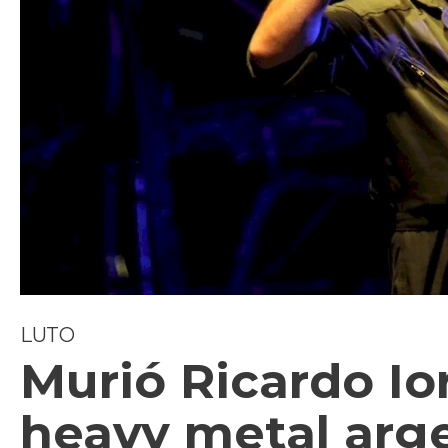
LUTO
Murió Ricardo Ior
heavy metal arg