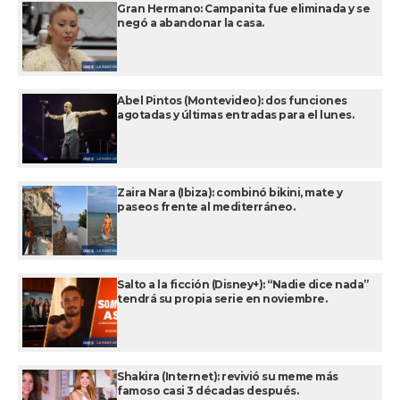
Gran Hermano: Campanita fue eliminada y se
negó a abandonar la casa.
Abel Pintos (Montevideo): dos funciones
agotadas y últimas entradas para el lunes.
Zaira Nara (Ibiza): combinó bikini, mate y
paseos frente al mediterráneo.
Salto a la ficción (Disney+): “Nadie dice nada”
tendrá su propia serie en noviembre.
Shakira (Internet): revivió su meme más
famoso casi 3 décadas después.