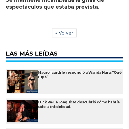
Se mantiene incambiada la grilla de
espectáculos que estaba prevista.
« Volver
LAS MÁS LEÍDAS
Mauro Icardi le respondió a Wanda Nara: “Qué
tupé”.
Luck Ra-La Joaqui: se descubrió cómo habría
sido la infidelidad.