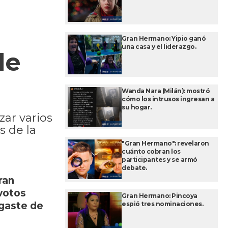
Gran Hermano: Yipio ganó
una casa y el liderazgo.
de
Wanda Nara (Milán): mostró
cómo los intrusos ingresan a
su hogar.
ar varios
s de la
"Gran Hermano": revelaron
cuánto cobran los
participantes y se armó
debate.
ran
votos
Gran Hermano: Pincoya
espió tres nominaciones.
sgaste de