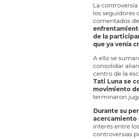
La controversia
los seguidores 
comentados de
enfrentamiento
de la particip
que ya venía c
A ello se sumar
consolidar ali
centro de la es
Tati Luna se c
movimiento de
terminaron jug
Durante su pe
acercamiento 
interés entre lo
controversias po