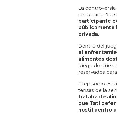
La controversi
streaming “La 
participante e
públicamente l
privada.
Dentro del jue
el enfrentami
alimentos dest
luego de que se
reservados par
El episodio esc
tensas de la s
trataba de ali
que Tati defen
hostil dentro d