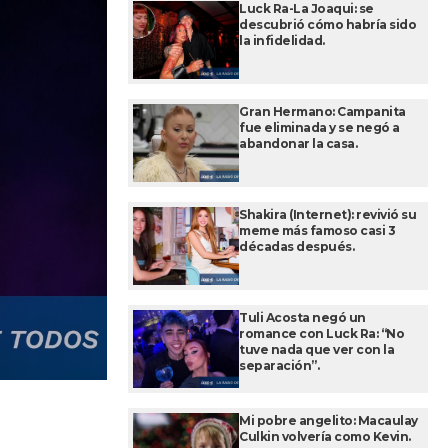
Luck Ra-La Joaqui: se
descubrió cómo habría sido
la infidelidad.
Gran Hermano: Campanita
fue eliminada y se negó a
abandonar la casa.
Shakira (Internet): revivió su
meme más famoso casi 3
décadas después.
Tuli Acosta negó un
romance con Luck Ra: “No
tuve nada que ver con la
separación”.
Mi pobre angelito: Macaulay
Culkin volvería como Kevin.