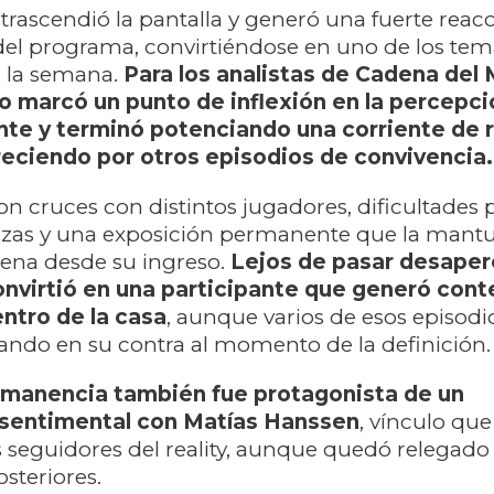
 trascendió la pantalla y generó una fuerte reac
del programa, convirtiéndose en uno de los te
 la semana.
Para los analistas de Cadena del 
 marcó un punto de inflexión en la percepci
ante y terminó potenciando una corriente de
reciendo por otros episodios de convivencia.
on cruces con distintos jugadores, dificultades 
anzas y una exposición permanente que la mantu
cena desde su ingreso.
Lejos de pasar desaper
onvirtió en una participante que generó cont
ntro de la casa
, aunque varios de esos episodi
ando en su contra al momento de la definición.
rmanencia también fue protagonista de un
sentimental con Matías Hanssen
, vínculo qu
s seguidores del reality, aunque quedó relegado 
steriores.