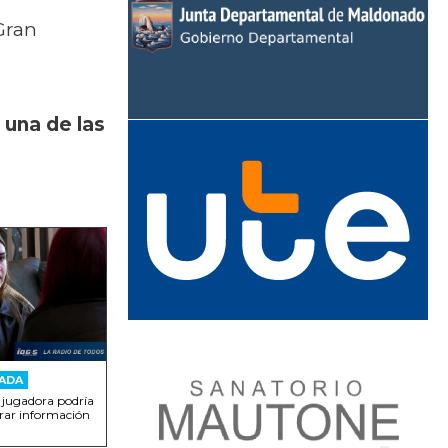
Gran
 una de las
ADA
jugadora podría
ltrar información