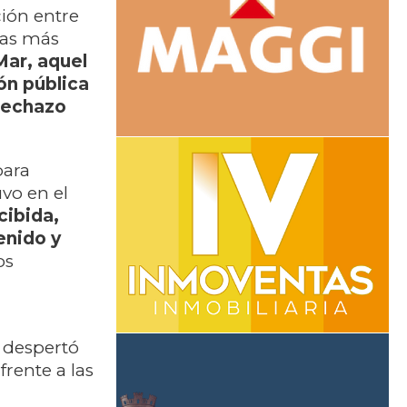
ción entre
mas más
Mar, aquel
ón pública
 rechazo
para
vo en el
cibida,
enido y
os
e despertó
frente a las