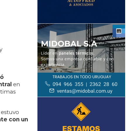
y
ró
ntral
en
ltimas
 estuvo
nte con un