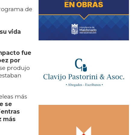
programa de
su vida
mpacto fue
pez por
 se produjo
 estaban
peleas más
e se
ientras
z más