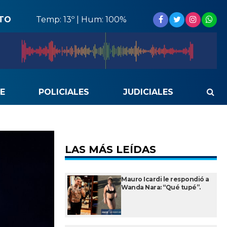
STO
Temp: 13º | Hum: 100%
E
POLICIALES
JUDICIALES
LAS MÁS LEÍDAS
Mauro Icardi le respondió a
Wanda Nara: “Qué tupé”.