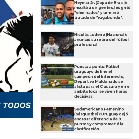
Neymar Jr. (Copa de Brasil):
insultó a dirigentes, les gritó
"eliminados" y terminó
tratado de "vagabundo".
Nicolás Lodeiro (Nacional):
anunció su retiro del fútbol
profesional.
Puesta a punto: Fútbol
uruguayo define el
campeón del Intermedio,
Deportivo Maldonado se
alista para el Clausura y en el
ámbito local se viven horas
decisivas.
Sudamericano Femenino
(básquetbol): Uruguay dejó
escapar diferencia de 9
puntos y comprometió la
clasificación.