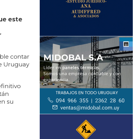
ue este
r
ble contar
de Uruguay
finitivo
stán
en su