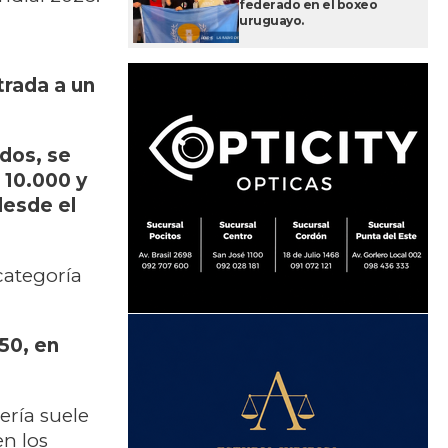
federado en el boxeo
uruguayo.
trada a un
dos, se
 10.000 y
desde el
categoría
50, en
ería suele
en los