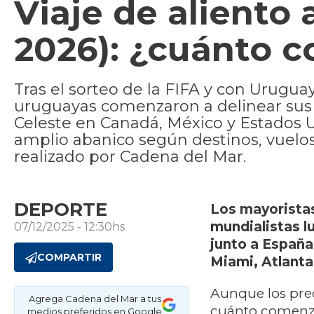
Viaje de aliento
2026): ¿cuánto co
Tras el sorteo de la FIFA y con Uruguay
uruguayas comenzaron a delinear sus 
Celeste en Canadá, México y Estados U
amplio abanico según destinos, vuelos
realizado por Cadena del Mar.
DEPORTE
Los mayoristas
mundialistas l
07/12/2025 - 12:30hs
junto a España
COMPARTIR
Miami, Atlanta
Aunque los prec
Agrega Cadena del Mar a tus
cuánto comenzar
medios preferidos en Google