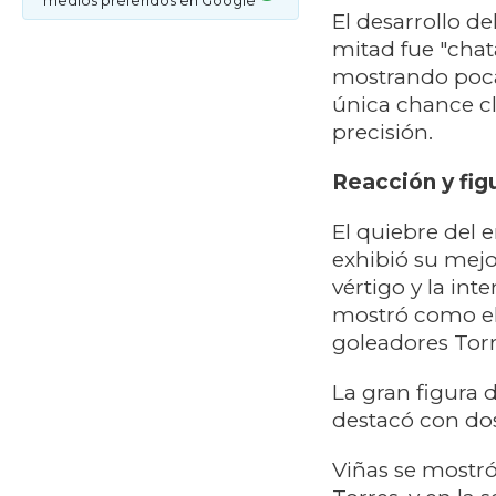
medios preferidos en Google
​El desarrollo d
mitad fue "cha
mostrando poca 
única chance cl
precisión.
​Reacción y fi
El quiebre del
exhibió su mejo
vértigo y la in
mostró como el 
goleadores Torr
​La gran figura 
destacó con dos
Viñas se mostró