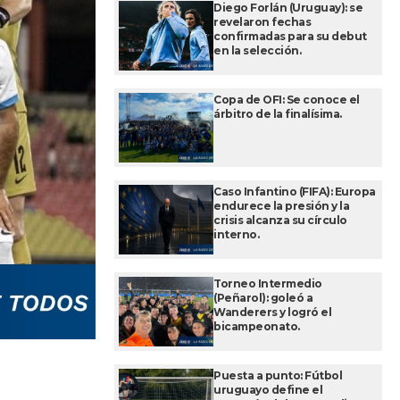
Diego Forlán (Uruguay): se
revelaron fechas
confirmadas para su debut
en la selección.
Copa de OFI: Se conoce el
árbitro de la finalísima.
Caso Infantino (FIFA): Europa
endurece la presión y la
crisis alcanza su círculo
interno.
Torneo Intermedio
(Peñarol): goleó a
Wanderers y logró el
bicampeonato.
Puesta a punto: Fútbol
uruguayo define el