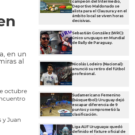
campeón del Intermedio,
Deportivo Maldonado se
alista para el Clausura y en el
 en
ámbito local se viven horas
decisivas.
Sebastián González (WRC):
único uruguayo en Mundial
de Rally de Paraguay.
a, en un
miras al
Nicolás Lodeiro (Nacional):
anunció su retiro del fútbol
profesional.
de octubre
Sudamericano Femenino
encuentro
(básquetbol): Uruguay dejó
escapar diferencia de 9
puntos y comprometió la
clasificación.
s y Juan
Liga AUF Uruguaya: quedó
definido el fixture oficial de