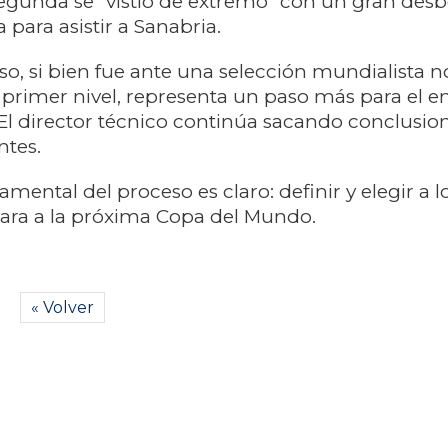
 segunda se "vistió de extremo" con un gran desb
para asistir a Sanabria.
o, si bien fue ante una selección mundialista n
primer nivel, representa un paso más para el e
 El director técnico continúa sacando conclusio
ntes.
amental del proceso es claro: definir y elegir a 
cara a la próxima Copa del Mundo.
« Volver