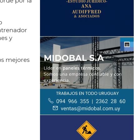
orde por la
o
ntrenador
nes y
los mejores