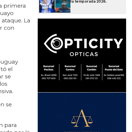
la temporada 2026.
La primera
guayo
 ataque. La
ir con
Uruguay
tó el
r se
los
siva.
en se
ón para