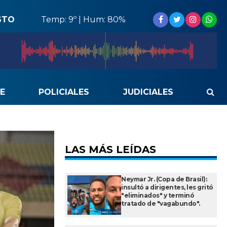
STO
Temp: 9º | Hum: 80%
E
POLICIALES
JUDICIALES
LAS MÁS LEÍDAS
Neymar Jr. (Copa de Brasil):
insultó a dirigentes, les gritó
"eliminados" y terminó
tratado de "vagabundo".