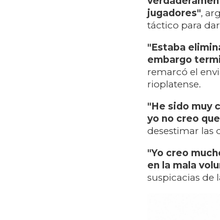
verdaderamente
jugadores"
, ar
táctico para da
"Estaba elimin
embargo termi
remarcó el envi
rioplatense.
"He sido muy c
yo no creo que
desestimar las 
"Yo creo much
en la mala volu
suspicacias de la