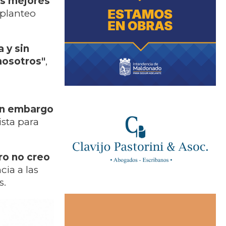
os mejores
 planteo
 y sin
nosotros"
,
sin embargo
lista para
ro no creo
cia a las
s.