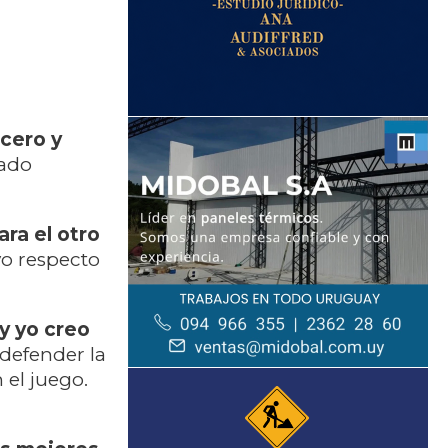
cero y
iado
ra el otro
vo respecto
y yo creo
 defender la
 el juego.