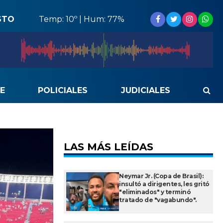
STO
Temp: 10º | Hum: 77%
E
POLICIALES
JUDICIALES
LAS MÁS LEÍDAS
Neymar Jr. (Copa de Brasil):
insultó a dirigentes, les gritó
"eliminados" y terminó
tratado de "vagabundo".