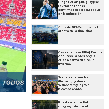
Diego Forlán (Uruguay): se
revelaron fechas
confirmadas para su debut
en la selección.
Copa de OFI: Se conoce el
árbitro de la finalísima.
Caso Infantino (FIFA): Europa
endurece la presión y la
crisis alcanza su círculo
interno.
Torneo Intermedio
(Peñarol): goleó a
Wanderers y logró el
bicampeonato.
Puesta a punto: Fútbol
uruguayo define el