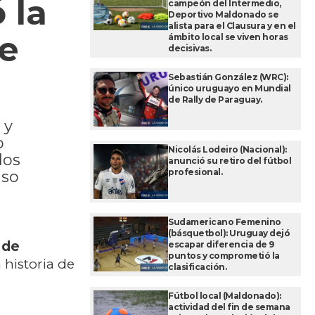
 la
campeón del Intermedio,
Deportivo Maldonado se
alista para el Clausura y en el
te
ámbito local se viven horas
decisivas.
Sebastián González (WRC):
único uruguayo en Mundial
de Rally de Paraguay.
 y
o
Nicolás Lodeiro (Nacional):
dos
anunció su retiro del fútbol
profesional.
iso
Sudamericano Femenino
(básquetbol): Uruguay dejó
 de
escapar diferencia de 9
puntos y comprometió la
historia de
clasificación.
Fútbol local (Maldonado):
actividad del fin de semana