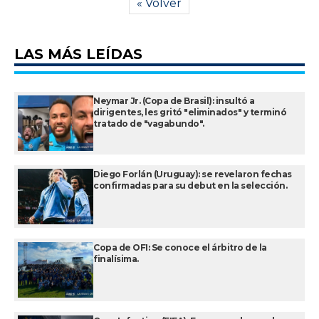
« Volver
LAS MÁS LEÍDAS
Neymar Jr. (Copa de Brasil): insultó a
dirigentes, les gritó "eliminados" y terminó
tratado de "vagabundo".
Diego Forlán (Uruguay): se revelaron fechas
confirmadas para su debut en la selección.
Copa de OFI: Se conoce el árbitro de la
finalísima.