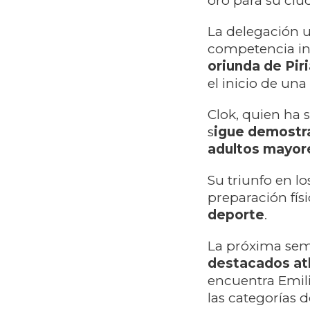
oro para su ciud
La delegación u
competencia int
oriunda de Piri
el inicio de un
Clok, quien ha 
s
igue demostra
adultos mayor
Su triunfo en l
preparación fís
deporte
.
La próxima sem
destacados atl
encuentra Emili
las categorías 