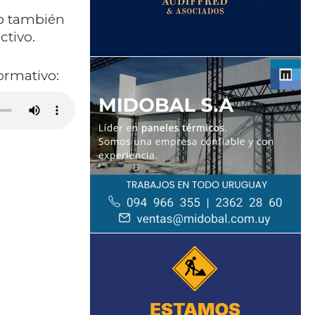
no también
ctivo.
ormativo: