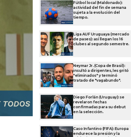
Fútbol local (Maldonado):
actividad del fin de semana
sujeta a la evolución del
tiempo.
Liga AUF Uruguaya (mercado
de pases): así llegan los 16
clubes al segundo semestre.
Neymar Jr. (Copa de Brasil):
insultó a dirigentes, les gritó
"eliminados" y terminó
tratado de "vagabundo".
Diego Forlán (Uruguay): se
revelaron fechas
confirmadas para su debut
en la selección.
Caso Infantino (FIFA): Europa
endurece la presión y la