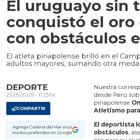
El uruguayo sin 
conquistó el oro
con obstáculos e
El atleta piriapolense brilló en el C
adultos mayores, sumando otra medall
DEPORTE
Nuestra corresp
desde Perú sob
25/05/2026 - 11:25hs
piriapolense
Om
COMPARTIR
Atletismo par
El deportista 
Agrega Cadena del Mar a tus
obstáculos
, a
medios preferidos en Google