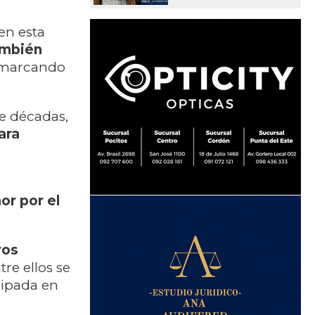
en esta
ambién
 marcando
te décadas,
ara
or por el
ros
ntre ellos se
cipada en