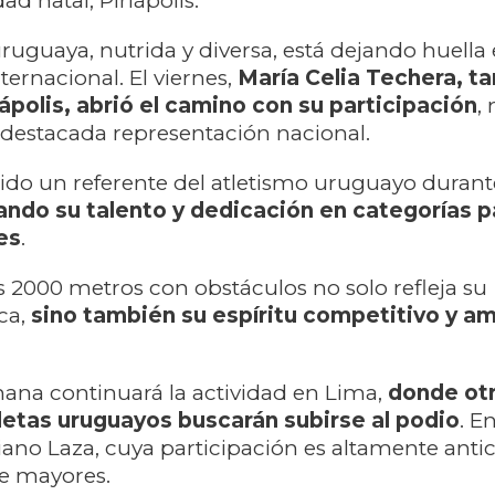
ad natal, Piriápolis.
ruguaya, nutrida y diversa, está dejando huella 
ernacional. El viernes,
María Celia Techera, t
ápolis, abrió el camino con su participación
,
a destacada representación nacional.
sido un referente del atletismo uruguayo duran
ndo su talento y dedicación en categorías p
es
.
os 2000 metros con obstáculos no solo refleja su
ica,
sino también su espíritu competitivo y am
ana continuará la actividad en Lima,
donde ot
etas uruguayos buscarán subirse al podio
. E
ano Laza, cuya participación es altamente anti
de mayores.