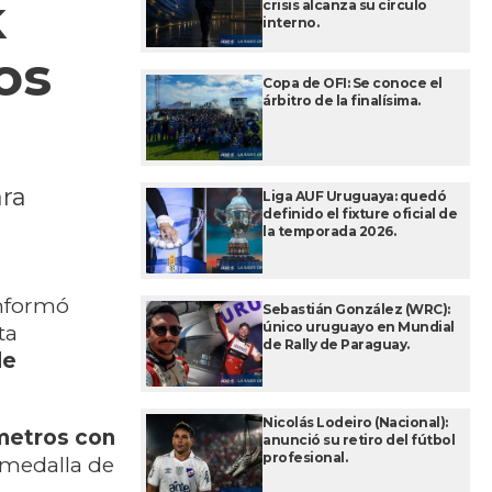
k
crisis alcanza su círculo
interno.
os
Copa de OFI: Se conoce el
árbitro de la finalísima.
ara
Liga AUF Uruguaya: quedó
definido el fixture oficial de
la temporada 2026.
informó
Sebastián González (WRC):
único uruguayo en Mundial
ta
de Rally de Paraguay.
de
Nicolás Lodeiro (Nacional):
 metros con
anunció su retiro del fútbol
profesional.
 medalla de