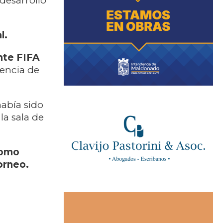
desarrollo
l.
nte FIFA
tencia de
abía sido
la sala de
como
orneo.