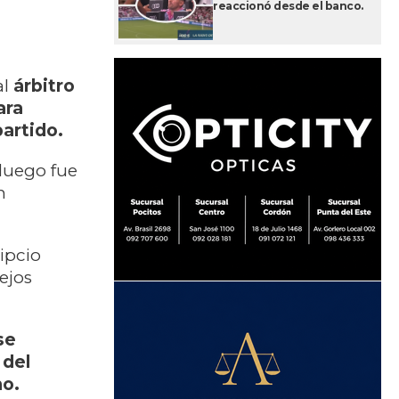
reaccionó desde el banco.
al
árbitro
ara
artido.
luego fue
n
ipcio
ejos
se
 del
mo.