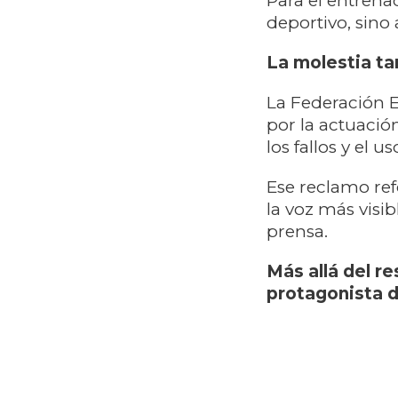
Para el entrena
deportivo, sino
La molestia ta
La Federación 
por la actuación
los fallos y el u
Ese reclamo ref
la voz más visib
prensa.
Más allá del r
protagonista d