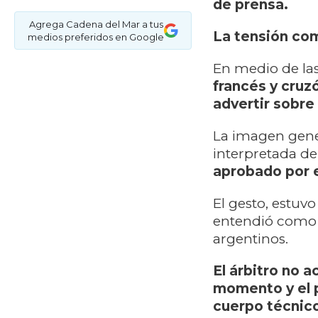
de prensa.
Agrega Cadena del Mar a tus
La tensión com
medios preferidos en Google
En medio de las
francés y cruz
advertir sobre
La imagen gene
interpretada de
aprobado por e
El gesto, estuv
entendió como u
argentinos.
El árbitro no 
momento y el p
cuerpo técnico