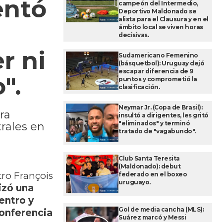
entó
campeón del Intermedio,
Deportivo Maldonado se
alista para el Clausura y en el
ámbito local se viven horas
decisivas.
r ni
Sudamericano Femenino
(básquetbol): Uruguay dejó
escapar diferencia de 9
".
puntos y comprometió la
clasificación.
Neymar Jr. (Copa de Brasil):
ra
insultó a dirigentes, les gritó
"eliminados" y terminó
trales en
tratado de "vagabundo".
Club Santa Teresita
(Maldonado): debut
tro François
federado en el boxeo
uruguayo.
izó una
entro y
Gol de media cancha (MLS):
conferencia
Suárez marcó y Messi