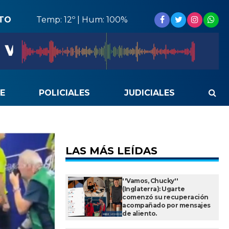
STO
Temp: 12º | Hum: 100%
E
POLICIALES
JUDICIALES
LAS MÁS LEÍDAS
''Vamos, Chucky''
(Inglaterra): Ugarte
comenzó su recuperación
acompañado por mensajes
de aliento.